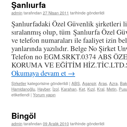
Şanlıurfa
admin
tarafından
27 Nisan 2011
tarihinde gönderildi
Şanlıurfadaki Özel Güvenlik şirketleri li
sıralanmış olup, tüm Şanlıurfa Özel Güve
ve telefon numaraları ile faaliyet izin b
yanlarında yazılıdır. Belge No Şirket Un
Telefon no EGM.SRKT.0374 ABS Ö
KORUMA VE EĞİTİM HİZ.TİC.LTD.ŞT
Okumaya devam et
→
Şirketler
kategorisine gönderildi
|
ABS
,
Aganpir
,
Aras
,
Azra
,
Bak
Hamidanoğlu
,
Hayber
,
İzol
,
Karahan
,
Ket
,
Kızıl
,
Kral
,
Metin
,
Pus
etiketlendi
|
Yorum yapın
Bingöl
admin
tarafından
09 Aralık 2010
tarihinde gönderildi