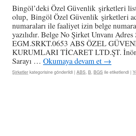
Bingöl’deki Özel Güvenlik şirketleri lis
olup, Bingöl Özel Güvenlik şirketleri ad
numaraları ile faaliyet izin belge numara
yazılıdır. Belge No Şirket Unvanı Adres
EGM.SRKT.0653 ABS ÖZEL GÜVEN
KURUMLARI TİCARET LTD.ŞT. İnönü
Sarayı …
Okumaya devam et
→
Şirketler
kategorisine gönderildi
|
ABS
,
B
,
BGS
ile etiketlendi
|
Y