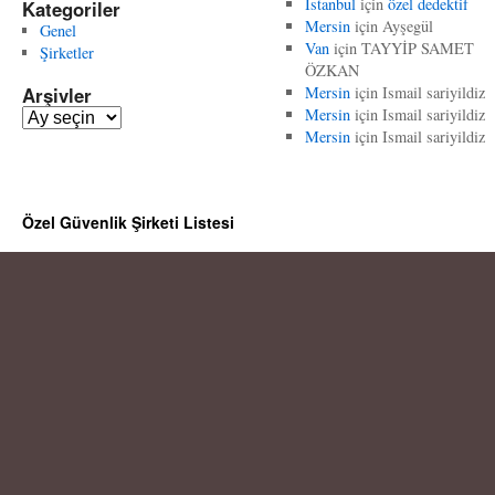
İstanbul
için
özel dedektif
Kategoriler
Mersin
için
Ayşegül
Genel
Van
için
TAYYİP SAMET
Şirketler
ÖZKAN
Arşivler
Mersin
için
Ismail sariyildiz
Mersin
için
Ismail sariyildiz
A
Mersin
için
Ismail sariyildiz
r
ş
i
v
Özel Güvenlik Şirketi Listesi
l
e
r