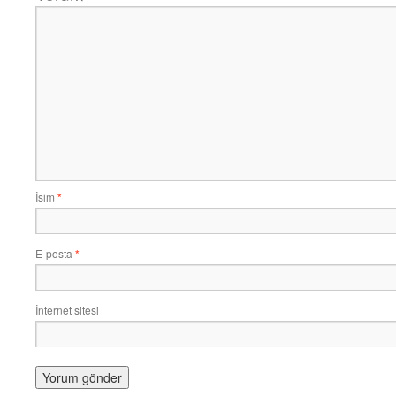
İsim
*
E-posta
*
İnternet sitesi