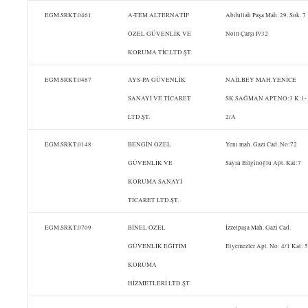
EGM.SRKT.0461
A-TEM ALTERNATİF
Abdullah Paşa Mah. 29. Sok. 7
ÖZEL GÜVENLİK VE
Nolu Çarşı P/32
KORUMA TİC.LTD.ŞT.
EGM.SRKT.0487
AYS-PA GÜVENLİK
NAİLBEY MAH.YENİCE
SANAYİ VE TİCARET
SK.SAĞMAN APT.NO:3 K:1-
LTD.ŞT.
2/A
EGM.SRKT.0148
BENGİN ÖZEL
Yeni mah. Gazi Cad. No:72
GÜVENLİK VE
Sayın Bilginoğlu Apt. Kat:7
KORUMA SANAYİ
TİCARET LTD.ŞT.
EGM.SRKT.0709
BİNEL ÖZEL
İzzetpaşa Mah. Gazi Cad.
GÜVENLİK EĞİTİM
Etyemezler Apt. No: 4/1 Kat: 5
KORUMA
HİZMETLERİ LTD.ŞT.