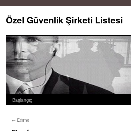
Özel Güvenlik Şirketi Listesi
Başlangıç
İçeriğe
atla
←
Edirne