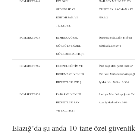
EGM.SRKT.0446
EFT ÖZEL
NAİLBEY MAH.GAZİ CD.
GÜVENLİK VE
YENİCE SK. SAĞMAN APT.
EĞİTİMİ SAN. VE
NO:1/2
TİC.LTD.ŞT.
EGM.SRKT.0933
ELMERKA ÖZEL
İzzetpaşa Mah. Şehit Binbaşı
GÜV.EĞT.VE ÖZEL
Sabri Sok. No:29/1
GÜV.KOR.HİZ.LTD.ŞT.
EGM.SRKT.1266
ER ÖZEL EĞİTİM VE
İzzet Paşa Mah. Şehit İlhanlar
KORUMA GÜVENLİK
Cad. Vali Muharrem Göktayoğ
HİZMETLERİ LTD.Ş.
İş Mrk. No: 20 Kat: 3/304
EGM.SRKT.0354
RADAR GÜVENLİK
İcadeyie Mah. Yakup Şevki Cad
HİZMETLERİ SAN.
Acar İş Merkezi No:16/6
VE TİC.LTD.ŞT.
Elazığ’da şu anda 10 tane özel güvenlik