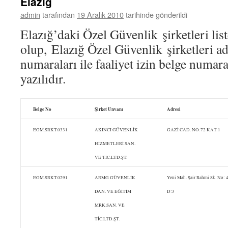
Elazığ
admin
tarafından
19 Aralık 2010
tarihinde gönderildi
Elazığ’daki Özel Güvenlik şirketleri lis
olup, Elazığ Özel Güvenlik şirketleri ad
numaraları ile faaliyet izin belge numara
yazılıdır.
Belge No
Şirket Unvanı
Adresi
EGM.SRKT.0331
AKINCI GÜVENLİK
GAZİ CAD. NO:72 KAT:1
HİZMETLERİ SAN.
VE TİC.LTD.ŞT.
EGM.SRKT.0291
ARMG GÜVENLİK
Yeni Mah. Şair Rahmi Sk. No: 
DAN. VE EĞİTİM
D:3
MRK.SAN. VE
TİC.LTD.ŞT.