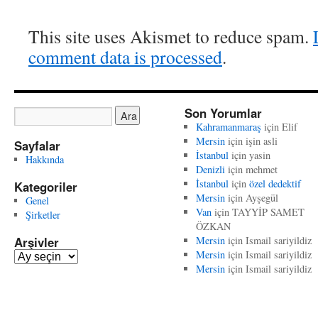
This site uses Akismet to reduce spam.
comment data is processed
.
Son Yorumlar
Kahramanmaraş
için
Elif
Mersin
için
işin asli
Sayfalar
İstanbul
için
yasin
Hakkında
Denizli
için
mehmet
İstanbul
için
özel dedektif
Kategoriler
Mersin
için
Ayşegül
Genel
Van
için
TAYYİP SAMET
Şirketler
ÖZKAN
Arşivler
Mersin
için
Ismail sariyildiz
Mersin
için
Ismail sariyildiz
A
Mersin
için
Ismail sariyildiz
r
ş
i
v