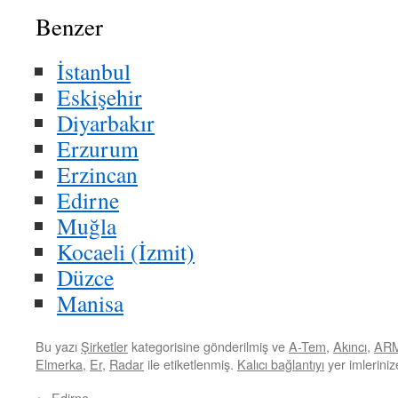
Benzer
İstanbul
Eskişehir
Diyarbakır
Erzurum
Erzincan
Edirne
Muğla
Kocaeli (İzmit)
Düzce
Manisa
Bu yazı
Şirketler
kategorisine gönderilmiş ve
A-Tem
,
Akıncı
,
AR
Elmerka
,
Er
,
Radar
ile etiketlenmiş.
Kalıcı bağlantıyı
yer imleriniz
←
Edirne