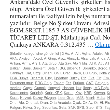
Ankara’daki Özel Güvenlik şirketleri lis
olup, Ankara Özel Güvenlik şirketleri a
numaraları ile faaliyet izin belge numara
yazılıdır. Belge No Şirket Unvanı Adres
EGM.SRKT.1185 3 AS GÜVENLİK 
TİCARET LTD.ŞT. Mithatpaşa Cad. No:
Çankaya ANKARA 0.312.435 …
Okum
Şirketler
kategorisine gönderildi
|
3 As
,
A
,
A1
,
Açina
,
Adalet
,
AE
AKN
,
Aksiyon
,
Akyol
,
Al Grup
,
Alaz
,
Alnıaçık
,
Alsancak
,
Anda
,
A
Arıkan
,
Army
,
Ars 1
,
Ata Grup
,
Ata Sav
,
Ata Yıldız
,
ATK
,
Atlı
,
AT
Balkan
,
Barış
,
Başkent
,
Beta 1
,
BG
,
Bilberk 1
,
Boranko
,
Bordo
,
Çankaya
,
Cat
,
Çizgi
,
Çınarlı
,
CNT
,
Crsg
,
Dakik
,
DC Grup
,
Delta 2
DGK Dünya
,
Dinamik
,
Dinç
,
Dpğanay
,
Düzey
,
Efe
,
Eka
,
Elit
,
Em 
Ercüment grup
,
ERG Grup
,
Eskort
,
Faz
,
Furkan
,
GAT
,
Gat grup
merkez
,
Güçel
,
Gumak
,
Hançerli
,
Hassas
,
Hür
,
İlteriş
,
IMC Doğu
Kardelenim
,
Karlıdağ
,
Karlık KRK
,
Karun
,
Kayı
,
KBR
,
Kervan
,
Kı
Kural
,
Kuvvet
,
Kuzey Rüzgarı
,
Lider Grup
,
M2S
,
Mısırlı
,
Muba
,
N
Onur-Alp
,
Onursal
,
Oran
,
Orta Anadolu
,
Oyak
,
Öz-Ay
,
Öz-El
,
Pir
Rafgen
,
Rekor
,
Seç
,
Securitas
,
Seta
,
SNF
,
SPS
,
Step
,
STS
,
Ta