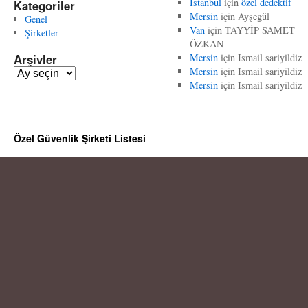
İstanbul
için
özel dedektif
Kategoriler
Mersin
için
Ayşegül
Genel
Van
için
TAYYİP SAMET
Şirketler
ÖZKAN
Arşivler
Mersin
için
Ismail sariyildiz
Mersin
için
Ismail sariyildiz
A
Mersin
için
Ismail sariyildiz
r
ş
i
v
Özel Güvenlik Şirketi Listesi
l
e
r