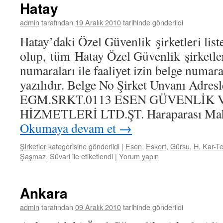
Hatay
admin
tarafından
19 Aralık 2010
tarihinde gönderildi
Hatay’daki Özel Güvenlik şirketleri list
olup, tüm Hatay Özel Güvenlik şirketler
numaraları ile faaliyet izin belge numara
yazılıdır. Belge No Şirket Unvanı Adresl
EGM.SRKT.0113 ESEN GÜVENLİK
HİZMETLERİ LTD.ŞT. Haraparası Mah.
Okumaya devam et
→
Şirketler
kategorisine gönderildi
|
Esen
,
Eskort
,
Gürsu
,
H
,
Kar-T
Şaşmaz
,
Süvari
ile etiketlendi
|
Yorum yapın
Ankara
admin
tarafından
09 Aralık 2010
tarihinde gönderildi