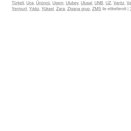
Türkeli
,
Uça
,
Üçüncü
,
Ugem
,
Ulubey
,
Ulusal
,
UNB
,
UZ
,
Varöz
,
Va
Yeniyurt
,
Yıldız
,
Yüksel
,
Zara
,
Zigana grup
,
ZMS
ile etiketlendi
|