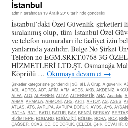
İstanbul
admin
tarafından
19 Aralık 2010
tarihinde gönderildi
İstanbul’daki Özel Güvenlik şirketleri li
sıralanmış olup, tüm İstanbul Özel Güve
ve telefon numaraları ile faaliyet izin b
yanlarında yazılıdır. Belge No Şirket Un
Telefon no EGM.SRKT.0768 3G ÖZ
HİZMETLERİ LTD.ŞT. Osmanağa Mah. 
Köprülü …
Okumaya devam et
→
Şirketler
kategorisine gönderildi
|
3G
,
6H
,
A Grup
,
A güvenlik
,
A
ADL
,
ADRES
,
ADT
,
AFİM
,
AFM
,
AGES
,
AKB
,
AKDENİZ
,
AKGÜ
ALFA
,
ALO
,
ALPEREN
,
ALTAY
,
ALTERNATİF
,
ANA
,
Anadolu
,
A
ARMA
,
ARMADA
,
ARMONİ
,
ARS
,
ARTI
,
ARTOY
,
AS
,
ASES
,
As
ATLAS
,
ATS
,
AVRUPA
,
AVRUPA DORUK
,
AYOS
,
AYS
,
AYSAN
BATHA
,
BATI
,
BATU
,
BATUR
,
BAY
,
BENGİ
,
BERKAY
,
BERTA
BİZİMTEPE
,
BOGARD
,
BOĞAZİÇİ
,
BÖLGE
,
BORA
,
BOZ
,
BRİ
ÇAĞSER
,
CCAS
,
CD
,
CE DORUK
,
ÇELEBİ
,
Çelik
,
CEVAHİR
,
C