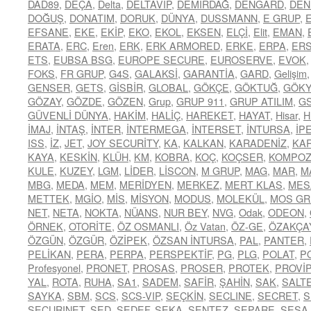
DAD89
,
DEÇA
,
Delta
,
DELTAVİP
,
DEMİRDAĞ
,
DENGARD
,
DEN
DOĞUŞ
,
DONATIM
,
DORUK
,
DÜNYA
,
DUSSMANN
,
E GRUP
,
EFSANE
,
EKE
,
EKİP
,
EKO
,
EKOL
,
EKSEN
,
ELÇİ
,
Elit
,
EMAN
,
ERATA
,
ERC
,
Eren
,
ERK
,
ERK ARMORED
,
ERKE
,
ERPA
,
ER
ETS
,
EUBSA BSG
,
EUROPE SECURE
,
EUROSERVE
,
EVOK
FOKS
,
FR GRUP
,
G4S
,
GALAKSİ
,
GARANTİA
,
GARD
,
Gelişim
GENSER
,
GETS
,
GİSBİR
,
GLOBAL
,
GÖKÇE
,
GÖKTUĞ
,
GÖK
GÖZAY
,
GÖZDE
,
GÖZEN
,
Grup
,
GRUP 911
,
GRUP ATILIM
,
G
GÜVENLİ DÜNYA
,
HAKİM
,
HALİÇ
,
HAREKET
,
HAYAT
,
Hisar
,
H
İMAJ
,
İNTAŞ
,
İNTER
,
İNTERMEGA
,
İNTERSET
,
İNTURSA
,
İP
ISS
,
İZ
,
JET
,
JOY SECURİTY
,
KA
,
KALKAN
,
KARADENİZ
,
KA
KAYA
,
KESKİN
,
KLÜH
,
KM
,
KOBRA
,
KOÇ
,
KOÇSER
,
KOMPOZ
KULE
,
KUZEY
,
LGM
,
LİDER
,
LİSCON
,
M GRUP
,
MAG
,
MAR
,
M
MBG
,
MEDA
,
MEM
,
MERİDYEN
,
MERKEZ
,
MERT KLAS
,
MES
METTEK
,
MGİO
,
MİS
,
MİSYON
,
MODUS
,
MOLEKÜL
,
MOS GR
NET
,
NETA
,
NOKTA
,
NÜANS
,
NUR BEY
,
NVG
,
Odak
,
ODEON
,
ÖRNEK
,
OTORİTE
,
ÖZ OSMANLI
,
Öz Vatan
,
ÖZ-GE
,
ÖZAKÇA
ÖZGÜN
,
ÖZGÜR
,
ÖZİPEK
,
ÖZSAN İNTURSA
,
PAL
,
PANTER
,
PELİKAN
,
PERA
,
PERPA
,
PERSPEKTİF
,
PG
,
PLG
,
POLAT
,
P
Profesyonel
,
PRONET
,
PROSAS
,
PROSER
,
PROTEK
,
PROVİP
YAL
,
ROTA
,
RUHA
,
SA1
,
SADEM
,
SAFİR
,
ŞAHİN
,
SAK
,
SALT
SAYKA
,
SBM
,
SCS
,
SCS-VIP
,
SEÇKİN
,
SECLINE
,
SECRET
,
S
SECURINET
,
SED
,
SEDEF
,
SEKA
,
SENTEZ
,
SEPARE
,
SESA