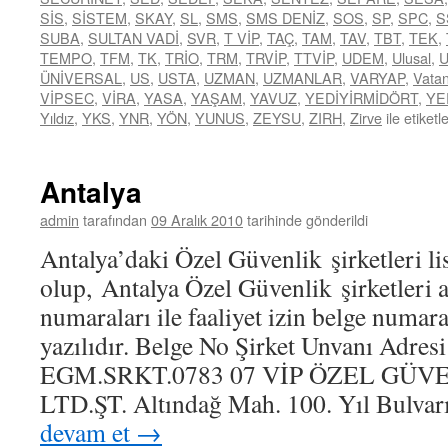
SİS
,
SİSTEM
,
SKAY
,
SL
,
SMS
,
SMS DENİZ
,
SOS
,
SP
,
SPC
,
S
SUBA
,
SULTAN VADİ
,
SVR
,
T VİP
,
TAÇ
,
TAM
,
TAV
,
TBT
,
TEK
,
TEMPO
,
TFM
,
TK
,
TRİO
,
TRM
,
TRVİP
,
TTVİP
,
UDEM
,
Ulusal
,
ÜNİVERSAL
,
US
,
USTA
,
UZMAN
,
UZMANLAR
,
VARYAP
,
Vata
VİPSEC
,
VİRA
,
YASA
,
YAŞAM
,
YAVUZ
,
YEDİYİRMİDÖRT
,
YE
Yıldız
,
YKS
,
YNR
,
YÖN
,
YUNUS
,
ZEYSU
,
ZIRH
,
Zirve
ile etiketl
Antalya
admin
tarafından
09 Aralık 2010
tarihinde gönderildi
Antalya’daki Özel Güvenlik şirketleri li
olup, Antalya Özel Güvenlik şirketleri a
numaraları ile faaliyet izin belge numara
yazılıdır. Belge No Şirket Unvanı Adres
EGM.SRKT.0783 07 VİP ÖZEL GÜ
LTD.ŞT. Altındağ Mah. 100. Yıl Bulva
devam et
→