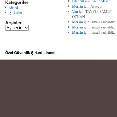
İstanbul
için
özel dedektif
Kategoriler
Mersin
için
Ayşegül
Genel
Van
için
TAYYİP SAMET
Şirketler
ÖZKAN
Arşivler
Mersin
için
Ismail sariyildiz
Mersin
için
Ismail sariyildiz
A
Mersin
için
Ismail sariyildiz
r
ş
i
v
Özel Güvenlik Şirketi Listesi
l
e
r