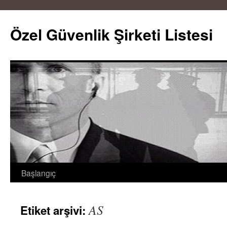
Özel Güvenlik Şirketi Listesi
Başlangıç
İçeriğe
atla
AS
Etiket arşivi: