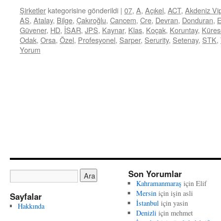
Şirketler
kategorisine gönderildi
|
07
,
A
,
Açıkel
,
ACT
,
Akdeniz Vi
AS
,
Atalay
,
Bilge
,
Çakıroğlu
,
Cancem
,
Cre
,
Devran
,
Donduran
,
Güvener
,
HD
,
İSAR
,
JPS
,
Kaynar
,
Klas
,
Koçak
,
Koruntay
,
Küres
Odak
,
Orsa
,
Özel
,
Profesyonel
,
Sarper
,
Serurity
,
Setenay
,
STK
,
Yorum
Son Yorumlar
Kahramanmaraş
için
Elif
Mersin
için
işin asli
Sayfalar
İstanbul
için
yasin
Hakkında
Denizli
için
mehmet