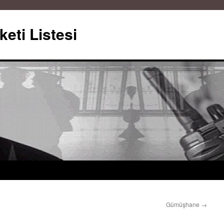
keti Listesi
Gümüşhane
→