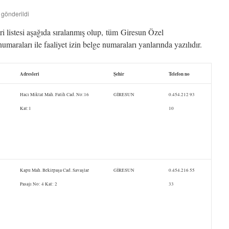
 gönderildi
i listesi aşağıda sıralanmış olup, tüm Giresun Özel
numaraları ile faaliyet izin belge numaraları yanlarında yazılıdır.
Adresleri
Şehir
Telefon no
Hacı Miktat Mah. Fatih Cad. No:16
GİRESUN
0.454.212 93
Kat:1
10
Kapu Mah. Bekirpaşa Cad. Savaşlar
GİRESUN
0.454.216 55
Pasajı No: 4 Kat: 2
33