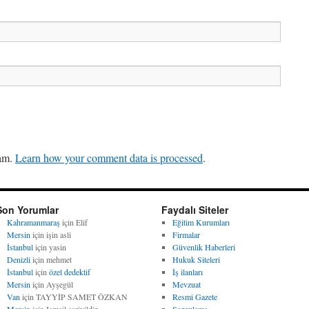
pam.
Learn how your comment data is processed
.
Son Yorumlar
Faydalı Siteler
Kahramanmaraş
için
Elif
Eğitim Kurumları
Mersin
için
işin asli
Firmalar
İstanbul
için
yasin
Güvenlik Haberleri
Denizli
için
mehmet
Hukuk Siteleri
İstanbul
için
özel dedektif
İş ilanları
Mersin
için
Ayşegül
Mevzuat
Van
için
TAYYİP SAMET ÖZKAN
Resmi Gazete