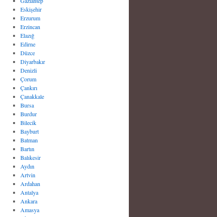
Gaziantep
Eskişehir
Erzurum
Erzincan
Elazığ
Edirne
Düzce
Diyarbakır
Denizli
Çorum
Çankırı
Çanakkale
Bursa
Burdur
Bilecik
Bayburt
Batman
Bartın
Balıkesir
Aydın
Artvin
Ardahan
Antalya
Ankara
Amasya