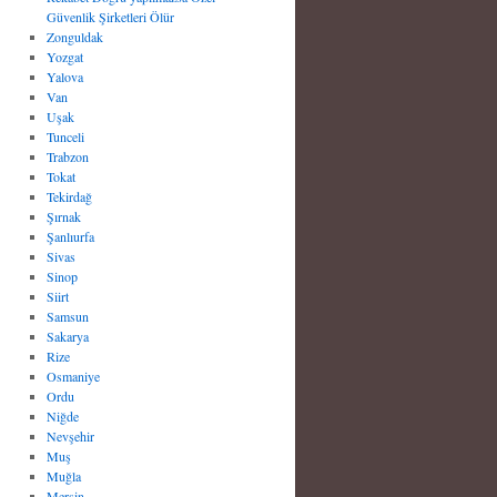
Güvenlik Şirketleri Ölür
Zonguldak
Yozgat
Yalova
Van
Uşak
Tunceli
Trabzon
Tokat
Tekirdağ
Şırnak
Şanlıurfa
Sivas
Sinop
Siirt
Samsun
Sakarya
Rize
Osmaniye
Ordu
Niğde
Nevşehir
Muş
Muğla
Mersin