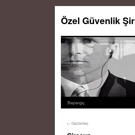
Özel Güvenlik Şir
Başlangıç
İçeriğe
atla
←
Gaziantep