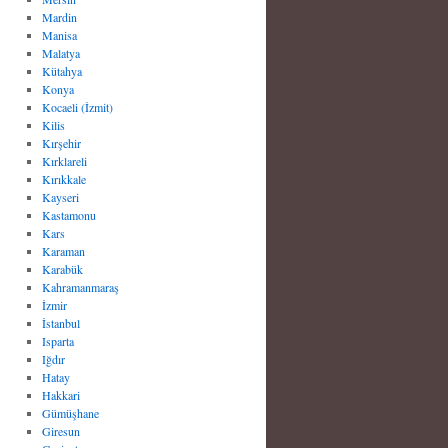
Mardin
Manisa
Malatya
Kütahya
Konya
Kocaeli (İzmit)
Kilis
Kırşehir
Kırklareli
Kırıkkale
Kayseri
Kastamonu
Kars
Karaman
Karabük
Kahramanmaraş
İzmir
İstanbul
Isparta
Iğdır
Hatay
Hakkari
Gümüşhane
Giresun