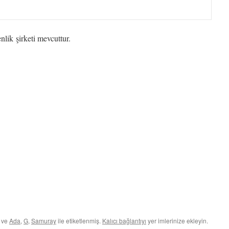
lik şirketi mevcuttur.
ş ve
Ada
,
G
,
Samuray
ile etiketlenmiş.
Kalıcı bağlantıyı
yer imlerinize ekleyin.