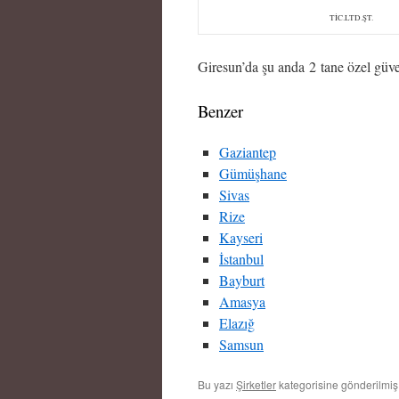
TİC.LTD.ŞT.
Giresun’da şu anda 2 tane özel güven
Benzer
Gaziantep
Gümüşhane
Sivas
Rize
Kayseri
İstanbul
Bayburt
Amasya
Elazığ
Samsun
Bu yazı
Şirketler
kategorisine gönderilmi