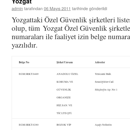
Yozgat
admin
tarafından
06 Mayıs 2011
tarihinde gönderildi
Yozgattaki Özel Güvenlik şirketleri liste
olup, tüm Yozgat Özel Güvenlik şirketler
numaraları ile faaliyet izin belge numara
yazılıdır.
Belge No
Şirket Unvanı
Adresler
EGM.SRKT.0469
ANADOLU ÖZEL
Yenicami Mah.
KORUMA VE
Sırasöğütler Cad.
GÜVENLİK
Sütçüoğlu Ap. No:1
ORGANİZE
HİZ.SAN. VE
TİC.LTD.ŞTİ.
EGM.SRKT.0280
BOZOK VİP
Aşağı Nohutlu