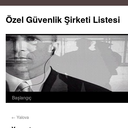
Özel Güvenlik Şirketi Listesi
Başlangıç
İçeriğe
atla
←
Yalova