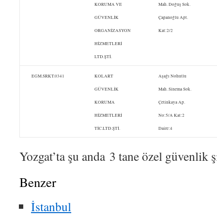
KORUMA VE
Mah. Doğuş Sok.
GÜVENLİK
Çapanoğlu Apt.
ORGANİZASYON
Kat:2/2
HİZMETLERİ
LTD.ŞTİ.
EGM.SRKT.0341
KOLART
Aşağı Nohutlu
GÜVENLİK
Mah. Sinema Sok.
KORUMA
Çetinkaya Ap.
HİZMETLERİ
No:5/A Kat:2
TİC.LTD.ŞTİ.
Daire:4
Yozgat’ta şu anda 3 tane özel güvenlik ş
Benzer
İstanbul