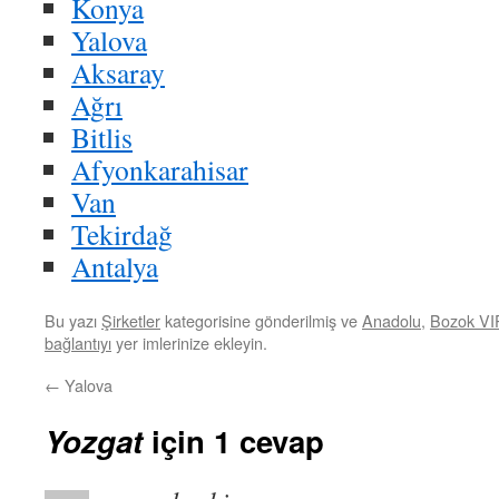
Konya
Yalova
Aksaray
Ağrı
Bitlis
Afyonkarahisar
Van
Tekirdağ
Antalya
Bu yazı
Şirketler
kategorisine gönderilmiş ve
Anadolu
,
Bozok VI
bağlantıyı
yer imlerinize ekleyin.
←
Yalova
Yozgat
için 1 cevap