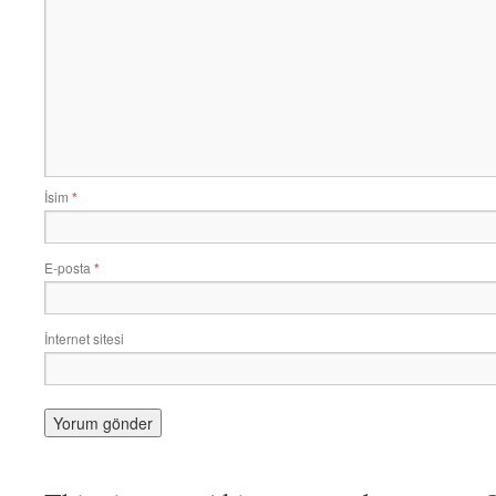
İsim
*
E-posta
*
İnternet sitesi