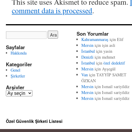
This site uses Akismet to reduce spam.
comment data is processed
.
Son Yorumlar
Kahramanmaraş
için
Elif
Mersin
için
işin asli
Sayfalar
İstanbul
için
yasin
Hakkında
Denizli
için
mehmet
İstanbul
için
özel dedektif
Kategoriler
Mersin
için
Ayşegül
Genel
Van
için
TAYYİP SAMET
Şirketler
ÖZKAN
Arşivler
Mersin
için
Ismail sariyildiz
Mersin
için
Ismail sariyildiz
A
Mersin
için
Ismail sariyildiz
r
ş
i
v
Özel Güvenlik Şirketi Listesi
l
e