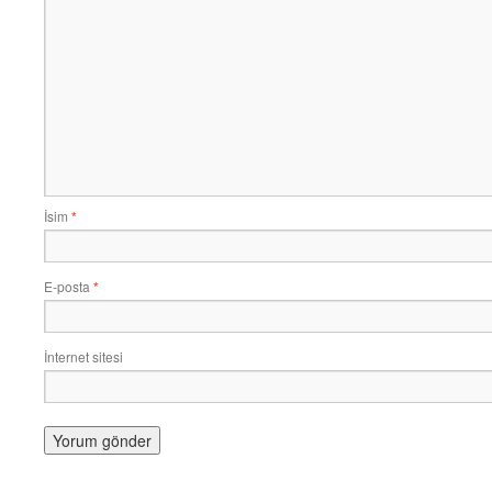
İsim
*
E-posta
*
İnternet sitesi