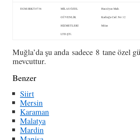
EGM.SRKT.0736
MİLAS ÖZEL
Hacıilyas Mah.
GÜVENLİK
Kadıağa Cad. No:12
HİZMETLERİ
Milas
LTD.ŞTi.
Muğla’da şu anda sadece 8 tane özel gü
mevcuttur.
Benzer
Siirt
Mersin
Karaman
Malatya
Mardin
Manisa