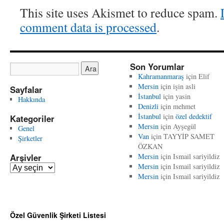
This site uses Akismet to reduce spam.
comment data is processed
.
Son Yorumlar
Kahramanmaraş
için
Elif
Mersin
için
işin asli
Sayfalar
İstanbul
için
yasin
Hakkında
Denizli
için
mehmet
İstanbul
için
özel dedektif
Kategoriler
Mersin
için
Ayşegül
Genel
Van
için
TAYYİP SAMET
Şirketler
ÖZKAN
Arşivler
Mersin
için
Ismail sariyildiz
Mersin
için
Ismail sariyildiz
A
Mersin
için
Ismail sariyildiz
r
ş
i
v
Özel Güvenlik Şirketi Listesi
l