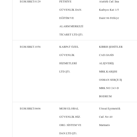
EGM.SRKT.0129
FETHİYE
Atatürk Cad. İma
GÜVENLİK DAN.
Kadrşısı Kat:1/5
EĞİTİM VE
Daire:86 Fethiye
ALARM MERKEZİ
TİCARET LTD.ŞTi.
EGM.SRKT.1056
KARPAT ÖZEL
KIBRIS ŞEHİTLER
GÜVENLİK
CAD.OASİS
HİZMETLERİ
ALIŞVERİŞ
LTD.ŞTi.
MRK.KARŞISI
OSMAN SERÇE İŞ
MRK.NO:243-D
BODRUM
EGM.SRKT.0606
MGM GLOBAL
Ulusal Egemenlik
GÜVENLİK HİZ.
Cad. No:40
ORG. SİSTEM VE
Marmaris
DAN.LTD.ŞTi.