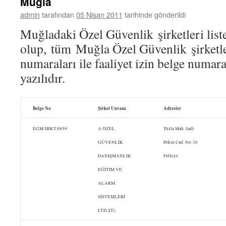
Muğla
admin
tarafından
05 Nisan 2011
tarihinde gönderildi
Muğladaki Özel Güvenlik şirketleri liste
olup, tüm Muğla Özel Güvenlik şirketler
numaraları ile faaliyet izin belge numara
yazılıdır.
Belge No
Şirket Unvanı
Adresler
EGM.SRKT.0959
A ÖZEL
Tuzla Mah. Sadi
GÜVENLİK
Pekin Cad. No:30
DANIŞMANLIK
Fethiye
EĞİTİM VE
ALARM
SİSTEMLERİ
LTD.ŞTi.