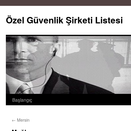
Özel Güvenlik Şirketi Listesi
Başlangıç
İçeriğe
atla
←
Mersin