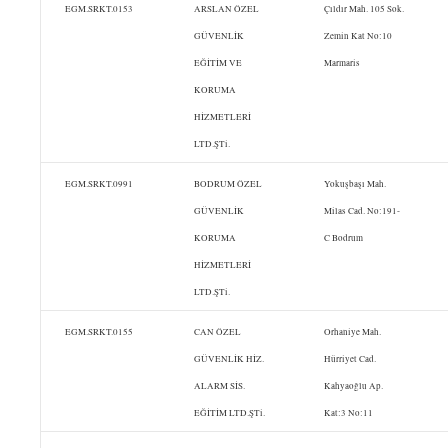
EGM.SRKT.0153
ARSLAN ÖZEL
Çıldır Mah. 105 Sok.
GÜVENLİK
Zemin Kat No:10
EĞİTİM VE
Marmaris
KORUMA
HİZMETLERİ
LTD.ŞTi.
EGM.SRKT.0991
BODRUM ÖZEL
Yokuşbaşı Mah.
GÜVENLİK
Milas Cad. No:191-
KORUMA
C Bodrum
HİZMETLERİ
LTD.ŞTi.
EGM.SRKT.0155
CAN ÖZEL
Orhaniye Mah.
GÜVENLİK HİZ.
Hürriyet Cad.
ALARM SİS.
Kahyaoğlu Ap.
EĞİTİM LTD.ŞTi.
Kat:3 No:11