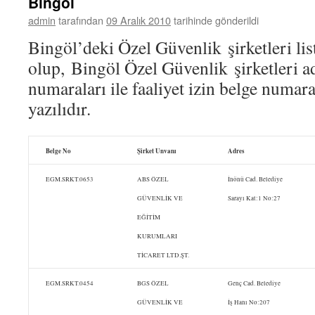
Bingöl
admin
tarafından
09 Aralık 2010
tarihinde gönderildi
Bingöl’deki Özel Güvenlik şirketleri lis
olup, Bingöl Özel Güvenlik şirketleri ad
numaraları ile faaliyet izin belge numara
yazılıdır.
Belge No
Şirket Unvanı
Adres
EGM.SRKT.0653
ABS ÖZEL
İnönü Cad. Belediye
GÜVENLİK VE
Sarayı Kat:1 No:27
EĞİTİM
KURUMLARI
TİCARET LTD.ŞT.
EGM.SRKT.0454
BGS ÖZEL
Genç Cad. Belediye
GÜVENLİK VE
İş Hanı No:207