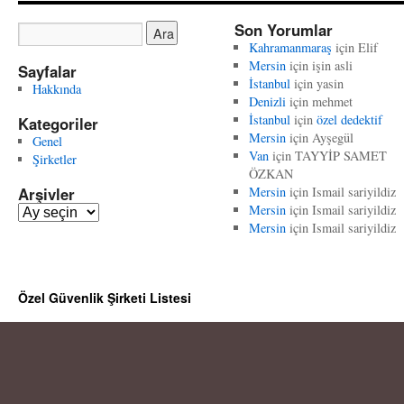
Son Yorumlar
Kahramanmaraş
için
Elif
Mersin
için
işin asli
Sayfalar
İstanbul
için
yasin
Hakkında
Denizli
için
mehmet
İstanbul
için
özel dedektif
Kategoriler
Mersin
için
Ayşegül
Genel
Van
için
TAYYİP SAMET
Şirketler
ÖZKAN
Arşivler
Mersin
için
Ismail sariyildiz
Mersin
için
Ismail sariyildiz
A
Mersin
için
Ismail sariyildiz
r
ş
i
v
Özel Güvenlik Şirketi Listesi
l
e
r