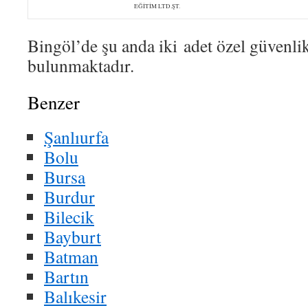
EĞİTİM LTD.ŞT.
Bingöl’de şu anda iki adet özel güvenlik
bulunmaktadır.
Benzer
Şanlıurfa
Bolu
Bursa
Burdur
Bilecik
Bayburt
Batman
Bartın
Balıkesir