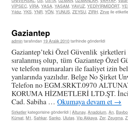
ÜNİVERSAL
,
US
,
USTA
,
UZMAN
,
UZMANLAR
,
VARYAP
,
Vata
VİPSEC
,
VİRA
,
YASA
,
YAŞAM
,
YAVUZ
,
YEDİYİRMİDÖRT
,
YE
Yıldız
,
YKS
,
YNR
,
YÖN
,
YUNUS
,
ZEYSU
,
ZIRH
,
Zirve
ile etiketl
Gaziantep
admin
tarafından
19 Aralık 2010
tarihinde gönderildi
Gaziantep’teki Özel Güvenlik şirketleri 
sıralanmış olup, tüm Gaziantep Özel Güv
ve telefon numaraları ile faaliyet izin b
yanlarında yazılıdır. Belge No Şirket Un
Telefon no EGM.SRKT.0970 ALTU
KORUMA HİZMETLERİ LTD.ŞT. İncili
Cad. Sabiha …
Okumaya devam et
→
Şirketler
kategorisine gönderildi
|
Altunay
,
Anadolum
,
Arı
,
Baybo
Kürşat
,
M1
,
Şahkar
,
Sanko
,
Ulutaş
,
Vip Akkaya
,
Zer
,
Zeugma
,
Z