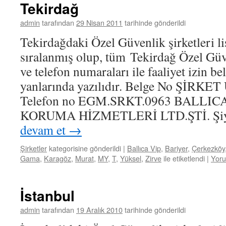
Tekirdağ
admin
tarafından
29 Nisan 2011
tarihinde gönderildi
Tekirdağdaki Özel Güvenlik şirketleri li
sıralanmış olup, tüm Tekirdağ Özel Güve
ve telefon numaraları ile faaliyet izin b
yanlarında yazılıdır. Belge No ŞİRKET 
Telefon no EGM.SRKT.0963 BALLI
KORUMA HİZMETLERİ LTD.ŞTİ. Şi
devam et
→
Şirketler
kategorisine gönderildi
|
Ballıca Vip
,
Bariyer
,
Çerkezköy
Gama
,
Karagöz
,
Murat
,
MY
,
T
,
Yüksel
,
Zirve
ile etiketlendi
|
Yoru
İstanbul
admin
tarafından
19 Aralık 2010
tarihinde gönderildi