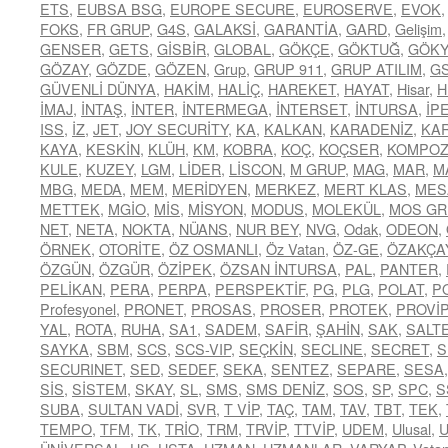
ETS
,
EUBSA BSG
,
EUROPE SECURE
,
EUROSERVE
,
EVOK
FOKS
,
FR GRUP
,
G4S
,
GALAKSİ
,
GARANTİA
,
GARD
,
Gelişim
GENSER
,
GETS
,
GİSBİR
,
GLOBAL
,
GÖKÇE
,
GÖKTUĞ
,
GÖK
GÖZAY
,
GÖZDE
,
GÖZEN
,
Grup
,
GRUP 911
,
GRUP ATILIM
,
G
GÜVENLİ DÜNYA
,
HAKİM
,
HALİÇ
,
HAREKET
,
HAYAT
,
Hisar
,
H
İMAJ
,
İNTAŞ
,
İNTER
,
İNTERMEGA
,
İNTERSET
,
İNTURSA
,
İP
ISS
,
İZ
,
JET
,
JOY SECURİTY
,
KA
,
KALKAN
,
KARADENİZ
,
KA
KAYA
,
KESKİN
,
KLÜH
,
KM
,
KOBRA
,
KOÇ
,
KOÇSER
,
KOMPOZ
KULE
,
KUZEY
,
LGM
,
LİDER
,
LİSCON
,
M GRUP
,
MAG
,
MAR
,
M
MBG
,
MEDA
,
MEM
,
MERİDYEN
,
MERKEZ
,
MERT KLAS
,
MES
METTEK
,
MGİO
,
MİS
,
MİSYON
,
MODUS
,
MOLEKÜL
,
MOS GR
NET
,
NETA
,
NOKTA
,
NÜANS
,
NUR BEY
,
NVG
,
Odak
,
ODEON
,
ÖRNEK
,
OTORİTE
,
ÖZ OSMANLI
,
Öz Vatan
,
ÖZ-GE
,
ÖZAKÇA
ÖZGÜN
,
ÖZGÜR
,
ÖZİPEK
,
ÖZSAN İNTURSA
,
PAL
,
PANTER
,
PELİKAN
,
PERA
,
PERPA
,
PERSPEKTİF
,
PG
,
PLG
,
POLAT
,
P
Profesyonel
,
PRONET
,
PROSAS
,
PROSER
,
PROTEK
,
PROVİP
YAL
,
ROTA
,
RUHA
,
SA1
,
SADEM
,
SAFİR
,
ŞAHİN
,
SAK
,
SALT
SAYKA
,
SBM
,
SCS
,
SCS-VIP
,
SEÇKİN
,
SECLINE
,
SECRET
,
S
SECURINET
,
SED
,
SEDEF
,
SEKA
,
SENTEZ
,
SEPARE
,
SESA
SİS
,
SİSTEM
,
SKAY
,
SL
,
SMS
,
SMS DENİZ
,
SOS
,
SP
,
SPC
,
S
SUBA
,
SULTAN VADİ
,
SVR
,
T VİP
,
TAÇ
,
TAM
,
TAV
,
TBT
,
TEK
,
TEMPO
,
TFM
,
TK
,
TRİO
,
TRM
,
TRVİP
,
TTVİP
,
UDEM
,
Ulusal
,