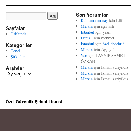
Son Yorumlar
Kahramanmaraş
için
Elif
Mersin
için
işin asli
Sayfalar
İstanbul
için
yasin
Hakkında
Denizli
için
mehmet
İstanbul
için
özel dedektif
Kategoriler
Mersin
için
Ayşegül
Genel
Van
için
TAYYİP SAMET
Şirketler
ÖZKAN
Arşivler
Mersin
için
Ismail sariyildiz
Mersin
için
Ismail sariyildiz
A
Mersin
için
Ismail sariyildiz
r
ş
i
v
Özel Güvenlik Şirketi Listesi
l
e
r