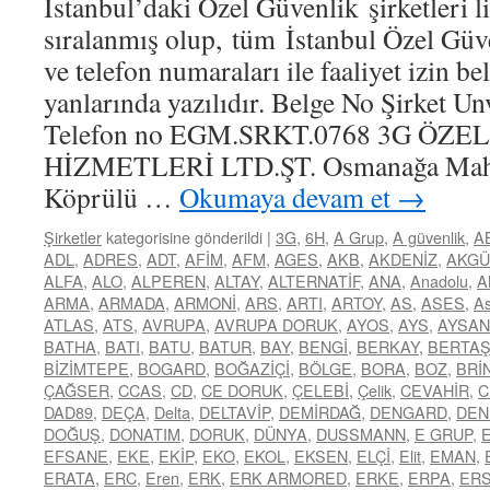
İstanbul’daki Özel Güvenlik şirketleri li
sıralanmış olup, tüm İstanbul Özel Güve
ve telefon numaraları ile faaliyet izin b
yanlarında yazılıdır. Belge No Şirket Un
Telefon no EGM.SRKT.0768 3G ÖZ
HİZMETLERİ LTD.ŞT. Osmanağa Mah. 
Köprülü …
Okumaya devam et
→
Şirketler
kategorisine gönderildi
|
3G
,
6H
,
A Grup
,
A güvenlik
,
A
ADL
,
ADRES
,
ADT
,
AFİM
,
AFM
,
AGES
,
AKB
,
AKDENİZ
,
AKGÜ
ALFA
,
ALO
,
ALPEREN
,
ALTAY
,
ALTERNATİF
,
ANA
,
Anadolu
,
A
ARMA
,
ARMADA
,
ARMONİ
,
ARS
,
ARTI
,
ARTOY
,
AS
,
ASES
,
As
ATLAS
,
ATS
,
AVRUPA
,
AVRUPA DORUK
,
AYOS
,
AYS
,
AYSAN
BATHA
,
BATI
,
BATU
,
BATUR
,
BAY
,
BENGİ
,
BERKAY
,
BERTA
BİZİMTEPE
,
BOGARD
,
BOĞAZİÇİ
,
BÖLGE
,
BORA
,
BOZ
,
BRİ
ÇAĞSER
,
CCAS
,
CD
,
CE DORUK
,
ÇELEBİ
,
Çelik
,
CEVAHİR
,
C
DAD89
,
DEÇA
,
Delta
,
DELTAVİP
,
DEMİRDAĞ
,
DENGARD
,
DEN
DOĞUŞ
,
DONATIM
,
DORUK
,
DÜNYA
,
DUSSMANN
,
E GRUP
,
EFSANE
,
EKE
,
EKİP
,
EKO
,
EKOL
,
EKSEN
,
ELÇİ
,
Elit
,
EMAN
,
ERATA
,
ERC
,
Eren
,
ERK
,
ERK ARMORED
,
ERKE
,
ERPA
,
ER