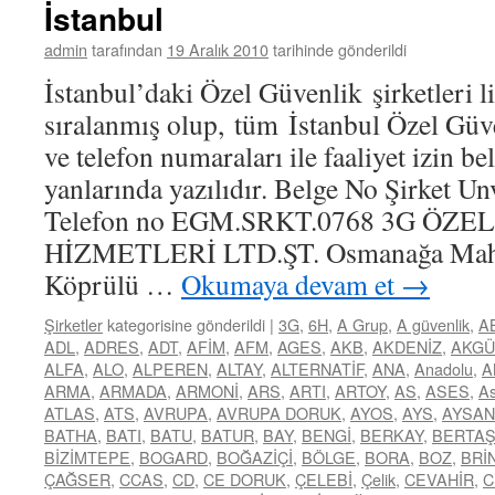
İstanbul
admin
tarafından
19 Aralık 2010
tarihinde gönderildi
İstanbul’daki Özel Güvenlik şirketleri li
sıralanmış olup, tüm İstanbul Özel Güve
ve telefon numaraları ile faaliyet izin b
yanlarında yazılıdır. Belge No Şirket Un
Telefon no EGM.SRKT.0768 3G ÖZ
HİZMETLERİ LTD.ŞT. Osmanağa Mah. 
Köprülü …
Okumaya devam et
→
Şirketler
kategorisine gönderildi
|
3G
,
6H
,
A Grup
,
A güvenlik
,
A
ADL
,
ADRES
,
ADT
,
AFİM
,
AFM
,
AGES
,
AKB
,
AKDENİZ
,
AKGÜ
ALFA
,
ALO
,
ALPEREN
,
ALTAY
,
ALTERNATİF
,
ANA
,
Anadolu
,
A
ARMA
,
ARMADA
,
ARMONİ
,
ARS
,
ARTI
,
ARTOY
,
AS
,
ASES
,
As
ATLAS
,
ATS
,
AVRUPA
,
AVRUPA DORUK
,
AYOS
,
AYS
,
AYSAN
BATHA
,
BATI
,
BATU
,
BATUR
,
BAY
,
BENGİ
,
BERKAY
,
BERTA
BİZİMTEPE
,
BOGARD
,
BOĞAZİÇİ
,
BÖLGE
,
BORA
,
BOZ
,
BRİ
ÇAĞSER
,
CCAS
,
CD
,
CE DORUK
,
ÇELEBİ
,
Çelik
,
CEVAHİR
,
C