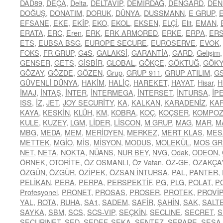
DAD89
,
DEÇA
,
Delta
,
DELTAVİP
,
DEMİRDAĞ
,
DENGARD
,
DEN
DOĞUŞ
,
DONATIM
,
DORUK
,
DÜNYA
,
DUSSMANN
,
E GRUP
,
EFSANE
,
EKE
,
EKİP
,
EKO
,
EKOL
,
EKSEN
,
ELÇİ
,
Elit
,
EMAN
,
ERATA
,
ERC
,
Eren
,
ERK
,
ERK ARMORED
,
ERKE
,
ERPA
,
ER
ETS
,
EUBSA BSG
,
EUROPE SECURE
,
EUROSERVE
,
EVOK
FOKS
,
FR GRUP
,
G4S
,
GALAKSİ
,
GARANTİA
,
GARD
,
Gelişim
GENSER
,
GETS
,
GİSBİR
,
GLOBAL
,
GÖKÇE
,
GÖKTUĞ
,
GÖK
GÖZAY
,
GÖZDE
,
GÖZEN
,
Grup
,
GRUP 911
,
GRUP ATILIM
,
G
GÜVENLİ DÜNYA
,
HAKİM
,
HALİÇ
,
HAREKET
,
HAYAT
,
Hisar
,
H
İMAJ
,
İNTAŞ
,
İNTER
,
İNTERMEGA
,
İNTERSET
,
İNTURSA
,
İP
ISS
,
İZ
,
JET
,
JOY SECURİTY
,
KA
,
KALKAN
,
KARADENİZ
,
KA
KAYA
,
KESKİN
,
KLÜH
,
KM
,
KOBRA
,
KOÇ
,
KOÇSER
,
KOMPOZ
KULE
,
KUZEY
,
LGM
,
LİDER
,
LİSCON
,
M GRUP
,
MAG
,
MAR
,
M
MBG
,
MEDA
,
MEM
,
MERİDYEN
,
MERKEZ
,
MERT KLAS
,
MES
METTEK
,
MGİO
,
MİS
,
MİSYON
,
MODUS
,
MOLEKÜL
,
MOS GR
NET
,
NETA
,
NOKTA
,
NÜANS
,
NUR BEY
,
NVG
,
Odak
,
ODEON
,
ÖRNEK
,
OTORİTE
,
ÖZ OSMANLI
,
Öz Vatan
,
ÖZ-GE
,
ÖZAKÇA
ÖZGÜN
,
ÖZGÜR
,
ÖZİPEK
,
ÖZSAN İNTURSA
,
PAL
,
PANTER
,
PELİKAN
,
PERA
,
PERPA
,
PERSPEKTİF
,
PG
,
PLG
,
POLAT
,
P
Profesyonel
,
PRONET
,
PROSAS
,
PROSER
,
PROTEK
,
PROVİP
YAL
,
ROTA
,
RUHA
,
SA1
,
SADEM
,
SAFİR
,
ŞAHİN
,
SAK
,
SALT
SAYKA
,
SBM
,
SCS
,
SCS-VIP
,
SEÇKİN
,
SECLINE
,
SECRET
,
S
SECURINET
,
SED
,
SEDEF
,
SEKA
,
SENTEZ
,
SEPARE
,
SESA