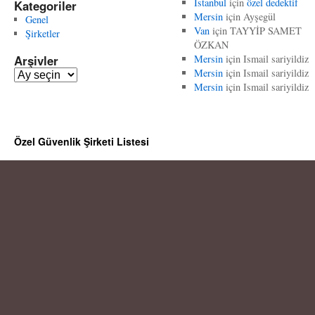
İstanbul
için
özel dedektif
Kategoriler
Mersin
için
Ayşegül
Genel
Van
için
TAYYİP SAMET
Şirketler
ÖZKAN
Arşivler
Mersin
için
Ismail sariyildiz
Mersin
için
Ismail sariyildiz
A
Mersin
için
Ismail sariyildiz
r
ş
i
v
Özel Güvenlik Şirketi Listesi
l
e
r