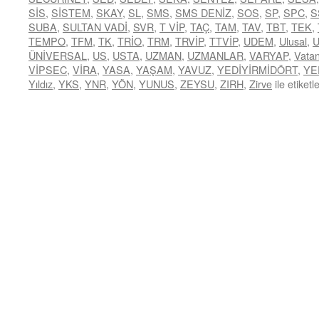
SİS
,
SİSTEM
,
SKAY
,
SL
,
SMS
,
SMS DENİZ
,
SOS
,
SP
,
SPC
,
S
SUBA
,
SULTAN VADİ
,
SVR
,
T VİP
,
TAÇ
,
TAM
,
TAV
,
TBT
,
TEK
,
TEMPO
,
TFM
,
TK
,
TRİO
,
TRM
,
TRVİP
,
TTVİP
,
UDEM
,
Ulusal
,
ÜNİVERSAL
,
US
,
USTA
,
UZMAN
,
UZMANLAR
,
VARYAP
,
Vata
VİPSEC
,
VİRA
,
YASA
,
YAŞAM
,
YAVUZ
,
YEDİYİRMİDÖRT
,
YE
Yıldız
,
YKS
,
YNR
,
YÖN
,
YUNUS
,
ZEYSU
,
ZIRH
,
Zirve
ile etiketl