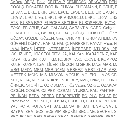
DAD89
,
DEÇA
,
Delta
,
DELTAVİP
,
DEMİRDAĞ
,
DENGARD
,
DEN
DOĞUŞ
,
DONATIM
,
DORUK
,
DÜNYA
,
DUSSMANN
,
E GRUP
,
EFSANE
,
EKE
,
EKİP
,
EKO
,
EKOL
,
EKSEN
,
ELÇİ
,
Elit
,
EMAN
,
ERATA
,
ERC
,
Eren
,
ERK
,
ERK ARMORED
,
ERKE
,
ERPA
,
ER
ETS
,
EUBSA BSG
,
EUROPE SECURE
,
EUROSERVE
,
EVOK
FOKS
,
FR GRUP
,
G4S
,
GALAKSİ
,
GARANTİA
,
GARD
,
Gelişim
GENSER
,
GETS
,
GİSBİR
,
GLOBAL
,
GÖKÇE
,
GÖKTUĞ
,
GÖK
GÖZAY
,
GÖZDE
,
GÖZEN
,
Grup
,
GRUP 911
,
GRUP ATILIM
,
G
GÜVENLİ DÜNYA
,
HAKİM
,
HALİÇ
,
HAREKET
,
HAYAT
,
Hisar
,
H
İMAJ
,
İNTAŞ
,
İNTER
,
İNTERMEGA
,
İNTERSET
,
İNTURSA
,
İP
ISS
,
İZ
,
JET
,
JOY SECURİTY
,
KA
,
KALKAN
,
KARADENİZ
,
KA
KAYA
,
KESKİN
,
KLÜH
,
KM
,
KOBRA
,
KOÇ
,
KOÇSER
,
KOMPOZ
KULE
,
KUZEY
,
LGM
,
LİDER
,
LİSCON
,
M GRUP
,
MAG
,
MAR
,
M
MBG
,
MEDA
,
MEM
,
MERİDYEN
,
MERKEZ
,
MERT KLAS
,
MES
METTEK
,
MGİO
,
MİS
,
MİSYON
,
MODUS
,
MOLEKÜL
,
MOS GR
NET
,
NETA
,
NOKTA
,
NÜANS
,
NUR BEY
,
NVG
,
Odak
,
ODEON
,
ÖRNEK
,
OTORİTE
,
ÖZ OSMANLI
,
Öz Vatan
,
ÖZ-GE
,
ÖZAKÇA
ÖZGÜN
,
ÖZGÜR
,
ÖZİPEK
,
ÖZSAN İNTURSA
,
PAL
,
PANTER
,
PELİKAN
,
PERA
,
PERPA
,
PERSPEKTİF
,
PG
,
PLG
,
POLAT
,
P
Profesyonel
,
PRONET
,
PROSAS
,
PROSER
,
PROTEK
,
PROVİP
YAL
,
ROTA
,
RUHA
,
SA1
,
SADEM
,
SAFİR
,
ŞAHİN
,
SAK
,
SALT
SAYKA
,
SBM
,
SCS
,
SCS-VIP
,
SEÇKİN
,
SECLINE
,
SECRET
,
S
SECURINET
,
SED
,
SEDEF
,
SEKA
,
SENTEZ
,
SEPARE
,
SESA