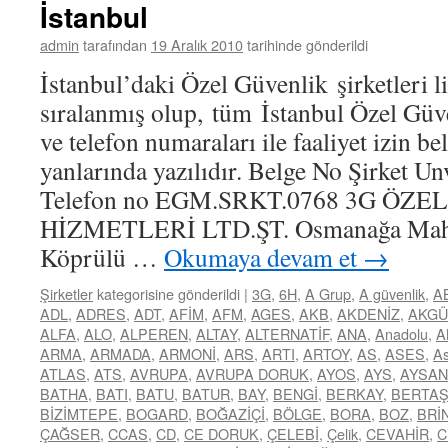
İstanbul
admin
tarafından
19 Aralık 2010
tarihinde gönderildi
İstanbul’daki Özel Güvenlik şirketleri li
sıralanmış olup, tüm İstanbul Özel Güve
ve telefon numaraları ile faaliyet izin b
yanlarında yazılıdır. Belge No Şirket Un
Telefon no EGM.SRKT.0768 3G ÖZ
HİZMETLERİ LTD.ŞT. Osmanağa Mah. 
Köprülü …
Okumaya devam et
→
Şirketler
kategorisine gönderildi
|
3G
,
6H
,
A Grup
,
A güvenlik
,
A
ADL
,
ADRES
,
ADT
,
AFİM
,
AFM
,
AGES
,
AKB
,
AKDENİZ
,
AKGÜ
ALFA
,
ALO
,
ALPEREN
,
ALTAY
,
ALTERNATİF
,
ANA
,
Anadolu
,
A
ARMA
,
ARMADA
,
ARMONİ
,
ARS
,
ARTI
,
ARTOY
,
AS
,
ASES
,
As
ATLAS
,
ATS
,
AVRUPA
,
AVRUPA DORUK
,
AYOS
,
AYS
,
AYSAN
BATHA
,
BATI
,
BATU
,
BATUR
,
BAY
,
BENGİ
,
BERKAY
,
BERTA
BİZİMTEPE
,
BOGARD
,
BOĞAZİÇİ
,
BÖLGE
,
BORA
,
BOZ
,
BRİ
ÇAĞSER
,
CCAS
,
CD
,
CE DORUK
,
ÇELEBİ
,
Çelik
,
CEVAHİR
,
C