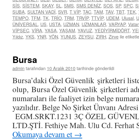
SİS
,
SİSTEM
,
SKAY
,
SL
,
SMS
,
SMS DENİZ
,
SOS
,
SP
,
SPC
,
S
SUBA
,
SULTAN VADİ
,
SVR
,
T VİP
,
TAÇ
,
TAM
,
TAV
,
TBT
,
TEK
,
TEMPO
,
TFM
,
TK
,
TRİO
,
TRM
,
TRVİP
,
TTVİP
,
UDEM
,
Ulusal
,
ÜNİVERSAL
,
US
,
USTA
,
UZMAN
,
UZMANLAR
,
VARYAP
,
Vata
VİPSEC
,
VİRA
,
YASA
,
YAŞAM
,
YAVUZ
,
YEDİYİRMİDÖRT
,
YE
Yıldız
,
YKS
,
YNR
,
YÖN
,
YUNUS
,
ZEYSU
,
ZIRH
,
Zirve
ile etiketl
Bursa
admin
tarafından
10 Aralık 2010
tarihinde gönderildi
Bursa’daki Özel Güvenlik şirketleri list
olup, Bursa Özel Güvenlik şirketleri adr
numaraları ile faaliyet izin belge numara
yazılıdır. Belge No Şirket Ünvanı Adres
EGM.SRKT.1231 3Ç ÖZEL GÜVEN
LTD.ŞTİ. Fethiye Mah. Ulu Cd. Ferhat
Okumaya devam et
→