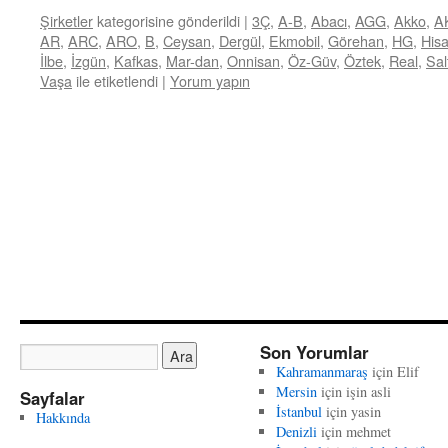
Şirketler
kategorisine gönderildi
|
3Ç
,
A-B
,
Abacı
,
AGG
,
Akko
,
A
AR
,
ARC
,
ARO
,
B
,
Ceysan
,
Dergül
,
Ekmobil
,
Görehan
,
HG
,
Hisa
İlbe
,
İzgün
,
Kafkas
,
Mar-dan
,
Onnisan
,
Öz-Güv
,
Öztek
,
Real
,
Sal
Vaşa
ile etiketlendi
|
Yorum yapın
Son Yorumlar
Kahramanmaraş
için
Elif
Mersin
için
işin asli
Sayfalar
İstanbul
için
yasin
Hakkında
Denizli
için
mehmet