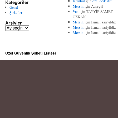
İstanbul
için
özel dedektif
Kategoriler
Mersin
için
Ayşegül
Genel
Van
için
TAYYİP SAMET
Şirketler
ÖZKAN
Arşivler
Mersin
için
Ismail sariyildiz
Mersin
için
Ismail sariyildiz
A
Mersin
için
Ismail sariyildiz
r
ş
i
v
Özel Güvenlik Şirketi Listesi
l
e
r