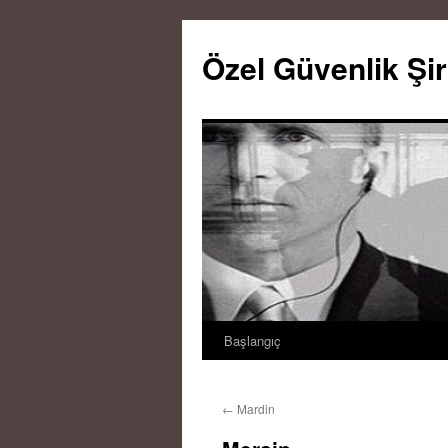
Özel Güvenlik Şir
Başlangıç
İçeriğe
atla
←
Mardin