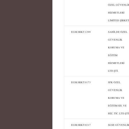
ÖZEL GÜVENLİ
HİZMETLERİ
LİMİTED ŞİRKET
EGM.SRKT.1299
SAHİLDE ÖZEL
GÜVENLİK
KORUMA VE
EĞİTİM
HİZMETLERİ
LTD.ŞTİ.
EGM.SRKT.0173
SFK ÖZEL
GÜVENLİK
KORUMA VE
EĞİTİM SİS. VE
HİZ. TİC. LTD.ŞTİ
EGM.SRKT.0217
SGSE GÜVENLİ