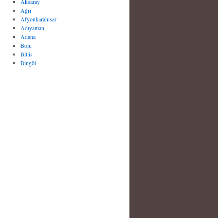
Aksaray
Ağrı
Afyonkarahisar
Adıyaman
Adana
Bolu
Bitlis
Bingöl