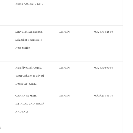
Kirpik Apt. Kat: 3 No: 3
Saray Mah. Sanatçılar 2.
MERSİN
0.324.714 28 05
Sok. Okur İşhanı Kat:4
No:6 Silifke
Hamidiye Mah. Cengiz
MERSİN
0.324.336 90 90
Topel Cad. No:15 Niyazi
Doğrar Ap. Kat:1/1
ÇANKAYA MAH.
MERSİN
0.505.218 45 10
İSTİKLAL CAD. NO:75
AKDENİZ
İ