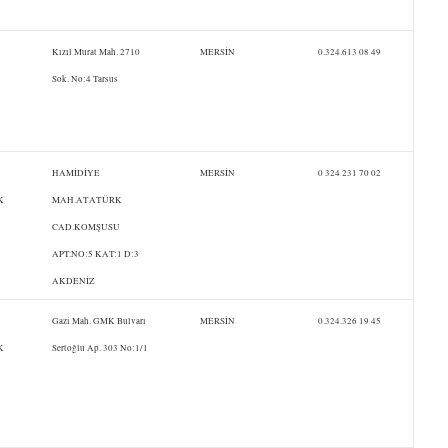
Kızıl Murat Mah. 2710
MERSİN
0.324.613 08 49
Sok. No:4 Tarsus
HAMİDİYE
MERSİN
0 324 231 70 02
K
MAH.ATATÜRK
CAD.KOMŞUSU
APT.NO:5 KAT:1 D:3
AKDENİZ
Gazi Mah. GMK Bulvarı
MERSİN
0.324.326 19 45
K
Sertoğlu Ap. 303 No:1/1