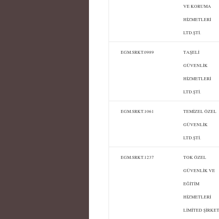
VE KORUMA
HİZMETLERİ
LTD.ŞTİ.
EGM.SRKT.0989
TAŞELİ
GÜVENLİK
HİZMETLERİ
LTD.ŞTİ.
EGM.SRKT.1061
TEMİZEL ÖZEL
GÜVENLİK
LTD.ŞTİ.
EGM.SRKT.1237
TOK ÖZEL
GÜVENLİK VE
EĞİTİM
HİZMETLERİ
LİMİTED ŞİRKET