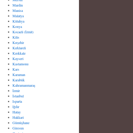
Mardin
Manisa
Malatya
Kütahya
Konya
Kocaeli (İzmit)
Kilis
Kırşehir
Kırklareli
Kırıkkale
Kayseri
Kastamonu
Kars
Karaman
Karabük
Kahramanmaraş
İzmir
İstanbul
Isparta
Iğdır
Hatay
Hakkari
Gümüşhane
Giresun