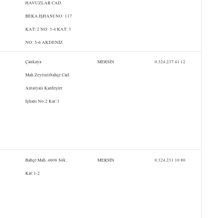
HAVUZLAR CAD.
BEKA İŞHANI NO: 117
KAT: 2 NO: 3-4 KAT: 3
NO: 5-6 AKDENİZ
Çankaya
MERSİN
0.324.237 41 12
Mah.Zeytinlibahçe Cad.
Antalyalı Kardeşler
İşhanı No:2 Kat:3
Bahçe Mah. 4606 Sok.
MERSİN
0.324.231 10 80
Kat:1-2