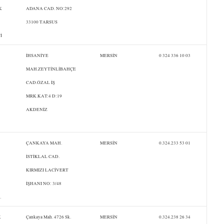
K
ADANA CAD. NO:292
33100 TARSUS
İ
İHSANİYE
MERSİN
0 324 336 10 03
MAH.ZEYTİNLİBAHÇE
CAD.ÖZAL İŞ
MRK.KAT:4 D:19
AKDENİZ
ÇANKAYA MAH.
MERSİN
0.324.233 53 01
İSTİKLAL CAD.
KIRMIZI LACİVERT
İŞHANI NO: 3/48
.
K
Çankaya Mah. 4726 Sk.
MERSİN
0.324.238 26 34