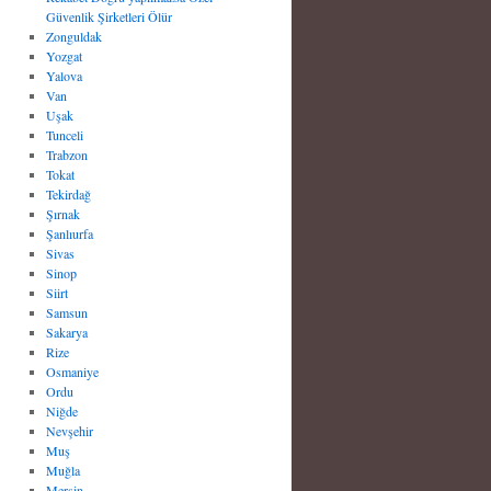
Güvenlik Şirketleri Ölür
Zonguldak
Yozgat
Yalova
Van
Uşak
Tunceli
Trabzon
Tokat
Tekirdağ
Şırnak
Şanlıurfa
Sivas
Sinop
Siirt
Samsun
Sakarya
Rize
Osmaniye
Ordu
Niğde
Nevşehir
Muş
Muğla
Mersin