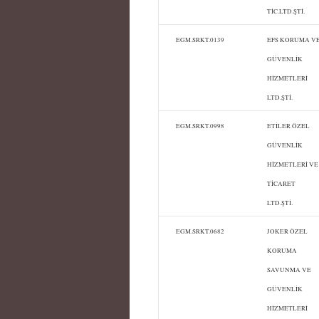
TİC.LTD.ŞTİ.
EGM.SRKT.0139
EFS KORUMA V
GÜVENLİK
HİZMETLERİ
LTD.ŞTİ.
EGM.SRKT.0998
ETİLER ÖZEL
GÜVENLİK
HİZMETLERİ VE
TİCARET
LTD.ŞTİ.
EGM.SRKT.0682
JOKER ÖZEL
KORUMA
SAVUNMA VE
GÜVENLİK
HİZMETLERİ