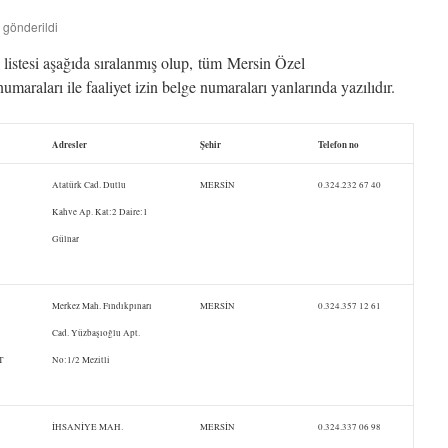
 gönderildi
 listesi aşağıda sıralanmış olup, tüm Mersin Özel
numaraları ile faaliyet izin belge numaraları yanlarında yazılıdır.
Adresler
Şehir
Telefon no
Atatürk Cad. Dutlu
MERSİN
0.324.232 67 40
Kahve Ap. Kat:2 Daire:1
Gülnar
Merkez Mah. Fındıkpınarı
MERSİN
0.324.357 12 61
Cad. Yüzbaşıoğlu Apt.
T
No:1/2 Mezitli
İHSANİYE MAH.
MERSİN
0.324.337 06 98