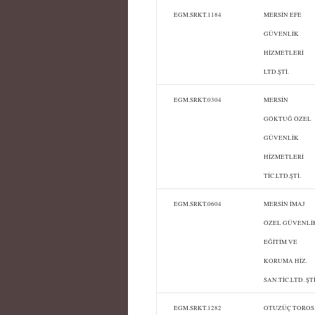
EGM.SRKT.1184
MERSİN EFE
GÜVENLİK
HİZMETLERİ
LTD.ŞTİ.
EGM.SRKT.0304
MERSİN
GÖKTUĞ ÖZEL
GÜVENLİK
HİZMETLERİ
TİC.LTD.ŞTİ.
EGM.SRKT.0604
MERSİN İMAJ
ÖZEL GÜVENLİ
EĞİTİM VE
KORUMA HİZ.
SAN.TİC.LTD. ŞTİ
EGM.SRKT.1282
OTUZÜÇ TOROS