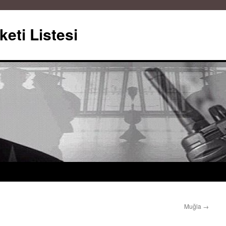
keti Listesi
Muğla
→