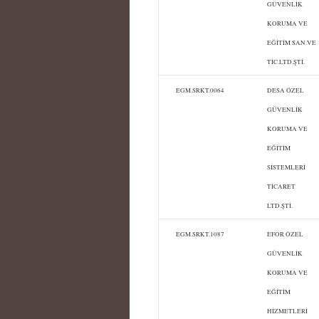
GÜVENLİK
KORUMA VE
EĞİTİM SAN.VE
TİC.LTD.ŞTİ.
EGM.SRKT.0064
DESA ÖZEL
GÜVENLİK
KORUMA VE
EĞİTİM
SİSTEMLERİ
TİCARET
LTD.ŞTİ.
EGM.SRKT.1087
EFOR ÖZEL
GÜVENLİK
KORUMA VE
EĞİTİM
HİZMETLERİ