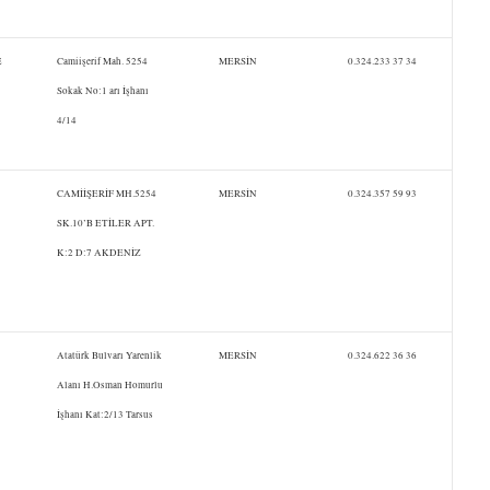
E
Camiişerif Mah. 5254
MERSİN
0.324.233 37 34
Sokak No:1 arı İşhanı
4/14
CAMİİŞERİF MH.5254
MERSİN
0.324.357 59 93
SK.10’B ETİLER APT.
K:2 D:7 AKDENİZ
Atatürk Bulvarı Yarenlik
MERSİN
0.324.622 36 36
Alanı H.Osman Homurlu
İşhanı Kat:2/13 Tarsus