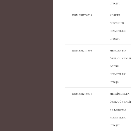
LTD.ŞTİ.
EGM.SRKT.0554
KESKİN
GÜVENLİK
HİZMETLERİ
LTD.ŞTİ.
EGM.SRKT.1306
MERCAN BİR
ÖZEL GÜVENLİ
EĞİTİM
HİZMETLERİ
LTD.Şti.
EGM.SRKT.0335
MERSİN DELTA
ÖZEL GÜVENLİ
VE KORUMA
HİZMETLERİ
LTD.ŞTİ.