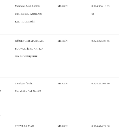
Menderes Mah. Limon
MERSİN
0.324.336 10 65-
Cad. 405 SK. Ararat Apt.
66
Kat: 1 D:2 Mezitli
GÜNEVLER MAH.GMK
MERSİN
0.324.326 28 56
BULVARI İÇEL APT.K:4
NO:28 YENİŞEHİR
Cami Şerif Mah.
MERSİN
0.324.232 67 40
K
Mücahitler Cad. No:8/2
.
82 EVLER MAH.
MERSİN
0 324 614 29 00