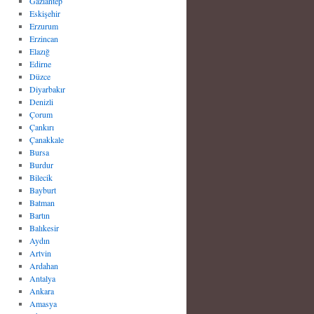
Gaziantep
Eskişehir
Erzurum
Erzincan
Elazığ
Edirne
Düzce
Diyarbakır
Denizli
Çorum
Çankırı
Çanakkale
Bursa
Burdur
Bilecik
Bayburt
Batman
Bartın
Balıkesir
Aydın
Artvin
Ardahan
Antalya
Ankara
Amasya