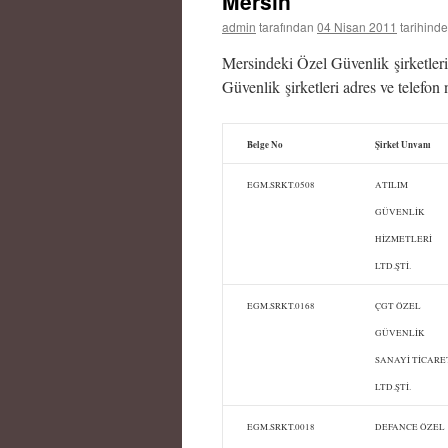
Mersin
admin
tarafından
04 Nisan 2011
tarihinde
Mersindeki Özel Güvenlik şirketleri
Güvenlik şirketleri adres ve telefon 
Belge No
Şirket Unvanı
EGM.SRKT.0508
ATILIM
GÜVENLİK
HİZMETLERİ
LTD.ŞTİ.
EGM.SRKT.0168
ÇGT ÖZEL
GÜVENLİK
SANAYİ TİCARE
LTD.ŞTİ.
EGM.SRKT.0018
DEFANCE ÖZEL