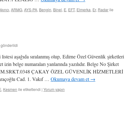
Akıncı
,
ARMG
,
AYS-PA
,
Bengin
,
Binel
,
E
,
EFT
,
Elmerka
,
Er
,
Radar
ile
 gönderildi
 listesi aşağıda sıralanmış olup, Edirne Özel Güvenlik şirketleri
yet izin belge numaraları yanlarında yazılıdır. Belge No Şirket
 no EGM.SRKT.0348 ÇAKAY ÖZEL GÜVENLİK HİZMETLERİ
raçoğlu Cad. 1. Vakıf …
Okumaya devam et
→
E
,
Kesmen
ile etiketlendi
|
Yorum yapın