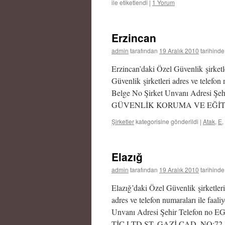
ile etiketlendi
|
1 Yorum
Erzincan
admin
tarafından
19 Aralık 2010
tarihinde
Erzincan’daki Özel Güvenlik şirketle
Güvenlik şirketleri adres ve telefon 
Belge No Şirket Unvanı Adresi
GÜVENLİK KORUMA VE EĞİTİM 
Şirketler
kategorisine gönderildi
|
Atak
,
E
,
Elazığ
admin
tarafından
19 Aralık 2010
tarihinde
Elazığ’daki Özel Güvenlik şirketleri
adres ve telefon numaraları ile faali
Unvanı Adresi Şehir Telefon
TİC.LTD.ŞT. GAZİ CAD. NO:7