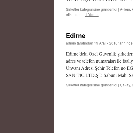
Şirketler
kategorisine gönderildi
|
A-Tem
,
etiketlendi
|
1 Yorum
Edirne
admin
tarafından
19 Aralık 2010
tarihinde
Edirne’deki Özel Güvenlik şirketleri
adres ve telefon numaraları ile faali
Ünvanı Adresi Şehir Telefon
SAN.TİC.LTD.ŞT. Sabuni Mah. Sa
Şirketler
kategorisine gönderildi
|
Çakay
,