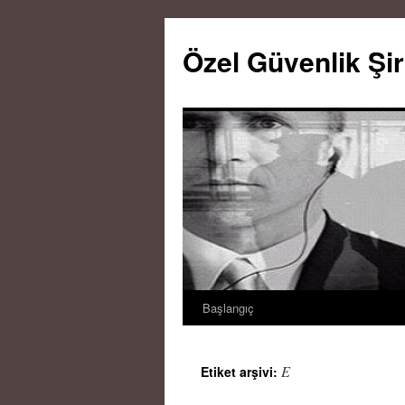
Özel Güvenlik Şir
Başlangıç
İçeriğe
atla
E
Etiket arşivi: