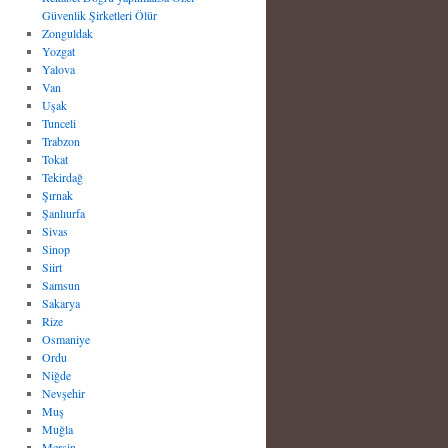
Güvenlik Şirketleri Ölür
Zonguldak
Yozgat
Yalova
Van
Uşak
Tunceli
Trabzon
Tokat
Tekirdağ
Şırnak
Şanlıurfa
Sivas
Sinop
Siirt
Samsun
Sakarya
Rize
Osmaniye
Ordu
Niğde
Nevşehir
Muş
Muğla
Mersin