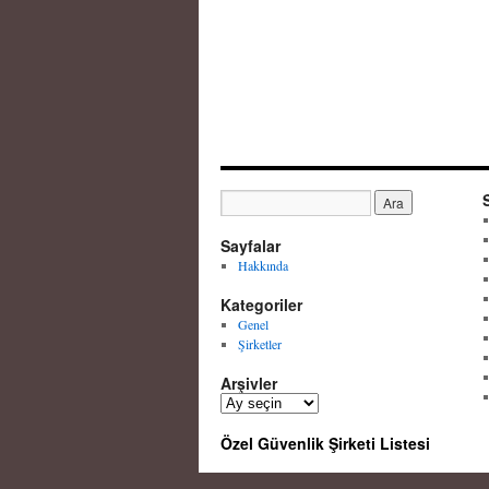
Sayfalar
Hakkında
Kategoriler
Genel
Şirketler
Arşivler
A
r
Özel Güvenlik Şirketi Listesi
ş
i
v