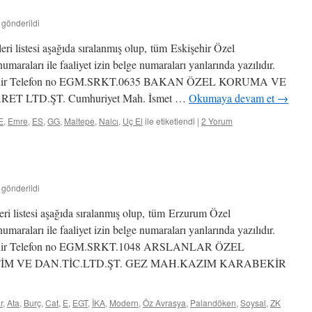
 gönderildi
eri listesi aşağıda sıralanmış olup, tüm Eskişehir Özel
numaraları ile faaliyet izin belge numaraları yanlarında yazılıdır.
i Şehir Telefon no EGM.SRKT.0635 BAKAN ÖZEL KORUMA VE
T LTD.ŞT. Cumhuriyet Mah. İsmet …
Okumaya devam et
→
E
,
Emre
,
ES
,
GG
,
Maltepe
,
Nalcı
,
Uç El
ile etiketlendi
|
2 Yorum
 gönderildi
ri listesi aşağıda sıralanmış olup, tüm Erzurum Özel
numaraları ile faaliyet izin belge numaraları yanlarında yazılıdır.
 Şehir Telefon no EGM.SRKT.1048 ARSLANLAR ÖZEL
İM VE DAN.TİC.LTD.ŞT. GEZ MAH.KAZIM KARABEKİR
r
,
Ata
,
Burç
,
Cat
,
E
,
EGT
,
İKA
,
Modern
,
Öz Avrasya
,
Palandöken
,
Soysal
,
ZK