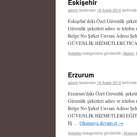
Eskişehir
admin
tarafından
19 Aralık 2010
tarihinde
Eskişehir’deki Özel Güvenlik şirketl
Güvenlik şirketleri adres ve telefon 
Belge No Şirket Unvanı Adres
GÜVENLİK HİZMETLERİ TİCARE
Şirketler
kategorisine gönderildi
|
Bakan
,
Erzurum
admin
tarafından
19 Aralık 2010
tarihinde
Erzurum’daki Özel Güvenlik şirketle
Güvenlik şirketleri adres ve telefon 
Belge No Şirket Unvanı Adresi
GÜVENLİK HİZMETLERİ EĞİT
İŞ …
Okumaya devam et
→
Şirketler
kategorisine gönderildi
|
Arslanla