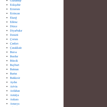
Gaziantep
Eskişehir
Erzurum
Erzincan
Elazığ
Edirne
Düzce
Diyarbakır
Denizli
Çorum
Çankırı
Çanakkale
Bursa
Burdur
Bilecik
Bayburt
Batman
Bartın
Balıkesir
Aydın
Artvin
Ardahan
Antalya
Ankara
Amasya