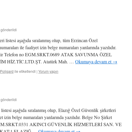
 gönderildi
ri listesi aşağıda sıralanmış olup, tüm Erzincan Özel
numaraları ile faaliyet izin belge numaraları yanlarında yazılıdır.
 Şehir Telefon no EGM.SRKT.0689 ATAK SAVUNMA ÖZEL
HİZ.TİC.LTD.ŞT. Atatürk Mah. …
Okumaya devam et
→
Poligard
ile etiketlendi
|
Yorum yapın
 gönderildi
 listesi aşağıda sıralanmış olup, Elazığ Özel Güvenlik şirketleri
yet izin belge numaraları yanlarında yazılıdır. Belge No Şirket
 no EGM.SRKT.0331 AKINCI GÜVENLİK HİZMETLERİ SAN. VE
2 KAT:1 ELAZIĞ …
Okumaya devam et
→