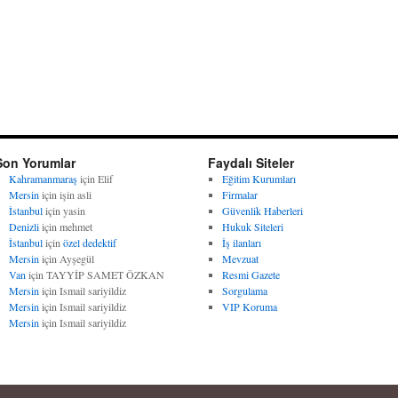
Son Yorumlar
Faydalı Siteler
Kahramanmaraş
için
Elif
Eğitim Kurumları
Mersin
için
işin asli
Firmalar
İstanbul
için
yasin
Güvenlik Haberleri
Denizli
için
mehmet
Hukuk Siteleri
İstanbul
için
özel dedektif
İş ilanları
Mersin
için
Ayşegül
Mevzuat
Van
için
TAYYİP SAMET ÖZKAN
Resmi Gazete
Mersin
için
Ismail sariyildiz
Sorgulama
Mersin
için
Ismail sariyildiz
VIP Koruma
Mersin
için
Ismail sariyildiz