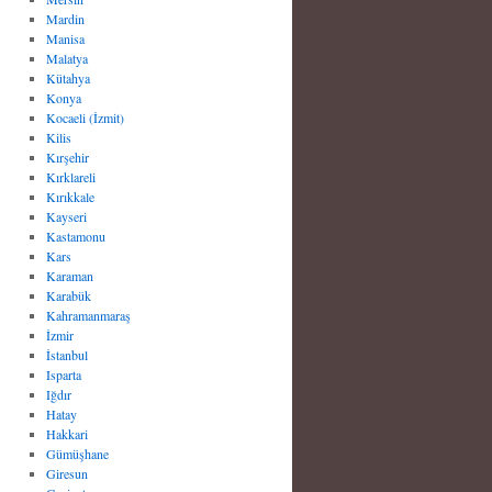
Mardin
Manisa
Malatya
Kütahya
Konya
Kocaeli (İzmit)
Kilis
Kırşehir
Kırklareli
Kırıkkale
Kayseri
Kastamonu
Kars
Karaman
Karabük
Kahramanmaraş
İzmir
İstanbul
Isparta
Iğdır
Hatay
Hakkari
Gümüşhane
Giresun