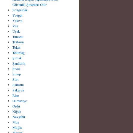
Güvenlik Şirketleri Ölür
Zonguldak
Yozgat
Yalova
Van
Uşak
Tunceli
Trabzon
Tokat
Tekirdağ
Şırnak
Şanlıurfa
Sivas
Sinop
Siirt
Samsun
Sakarya
Rize
Osmaniye
Ordu
Niğde
Nevşehir
Muş
Muğla
Mersin