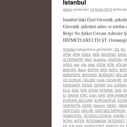
İstanbul
admin
tarafından
19 Aralık 2010
tarihinde
İstanbul’daki Özel Güvenlik şirketle
Güvenlik şirketleri adres ve telefon 
Belge No Şirket Unvanı Adresl
HİZMETLERİ LTD.ŞT. Osmanağa 
Şirketler
kategorisine gönderildi
|
3G
,
6H
,
AFİM
,
AFM
,
AGES
,
AKB
,
AKDENİZ
,
AKGÜ
ALTERNATİF
,
ANA
,
Anadolu
,
ANAYÖN
,
A
ASES
,
Asil
,
Ata
,
Atak
,
ATEM
,
ATİK
,
ATILIM
BANTAŞ
,
Barış
,
BATHA
,
BATI
,
BATU
,
BAT
BİZİMTEPE
,
BOGARD
,
BOĞAZİÇİ
,
BÖLG
CE DORUK
,
ÇELEBİ
,
Çelik
,
CEVAHİR
,
C
DENGARD
,
DENİZ
,
DEPAR
,
DG
,
DOĞAN
ECS
,
EDE
,
EFA
,
EFEM
,
EFSANE
,
EKE
,
EK
Er
,
ERATA
,
ERC
,
Eren
,
ERK
,
ERK ARMO
EUROPE SECURE
,
EUROSERVE
,
EVOK
GARANTİA
,
GARD
,
Gelişim
,
GENÇ
,
GEN
GÖKYÜZÜ
,
GÖLGE
,
GÖZ GEZ ARPACIK
,
GÜMÜŞYEL
,
GÜVENLİ DÜNYA
,
HAKİM
,
İNTAŞ
,
İNTER
,
İNTERMEGA
,
İNTERSET
,
KA
,
KALKAN
,
KARADENİZ
,
KARDELEN
,