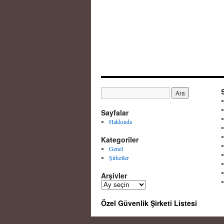
Sayfalar
Hakkında
Kategoriler
Genel
Şirketler
Arşivler
A
r
Özel Güvenlik Şirketi Listesi
ş
i
v