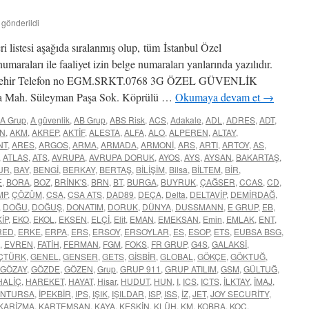
 gönderildi
ri listesi aşağıda sıralanmış olup, tüm İstanbul Özel
numaraları ile faaliyet izin belge numaraları yanlarında yazılıdır.
er Şehir Telefon no EGM.SRKT.0768 3G ÖZEL GÜVENLİK
Mah. Süleyman Paşa Sok. Köprülü …
Okumaya devam et
→
A Grup
,
A güvenlik
,
AB Grup
,
ABS Risk
,
ACS
,
Adakale
,
ADL
,
ADRES
,
ADT
,
N
,
AKM
,
AKREP
,
AKTİF
,
ALESTA
,
ALFA
,
ALO
,
ALPEREN
,
ALTAY
,
NT
,
ARES
,
ARGOS
,
ARMA
,
ARMADA
,
ARMONİ
,
ARS
,
ARTI
,
ARTOY
,
AS
,
,
ATLAS
,
ATS
,
AVRUPA
,
AVRUPA DORUK
,
AYOS
,
AYS
,
AYSAN
,
BAKARTAŞ
,
UR
,
BAY
,
BENGİ
,
BERKAY
,
BERTAŞ
,
BİLİŞİM
,
Bilsa
,
BİLTEM
,
BİR
,
E
,
BORA
,
BOZ
,
BRİNK'S
,
BRN
,
BT
,
BURGA
,
BUYRUK
,
ÇAĞSER
,
CCAS
,
CD
,
MP
,
ÇÖZÜM
,
CSA
,
CSA ATS
,
DAD89
,
DEÇA
,
Delta
,
DELTAVİP
,
DEMİRDAĞ
,
,
DOĞU
,
DOĞUŞ
,
DONATIM
,
DORUK
,
DÜNYA
,
DUSSMANN
,
E GRUP
,
EB
,
İP
,
EKO
,
EKOL
,
EKSEN
,
ELÇİ
,
Elit
,
EMAN
,
EMEKSAN
,
Emin
,
EMLAK
,
ENT
,
RED
,
ERKE
,
ERPA
,
ERS
,
ERSOY
,
ERSOYLAR
,
ES
,
ESOP
,
ETS
,
EUBSA BSG
,
,
EVREN
,
FATİH
,
FERMAN
,
FGM
,
FOKS
,
FR GRUP
,
G4S
,
GALAKSİ
,
ÇTÜRK
,
GENEL
,
GENSER
,
GETS
,
GİSBİR
,
GLOBAL
,
GÖKÇE
,
GÖKTUĞ
,
GÖZAY
,
GÖZDE
,
GÖZEN
,
Grup
,
GRUP 911
,
GRUP ATILIM
,
GSM
,
GÜLTUĞ
,
HALİÇ
,
HAREKET
,
HAYAT
,
Hisar
,
HUDUT
,
HUN
,
I
,
ICS
,
ICTS
,
İLKTAY
,
İMAJ
,
İNTURSA
,
İPEKBİR
,
IPS
,
IŞIK
,
IŞILDAR
,
ISP
,
ISS
,
İZ
,
JET
,
JOY SECURİTY
,
KARİZMA
,
KARTEMSAN
,
KAYA
,
KESKİN
,
KLÜH
,
KM
,
KOBRA
,
KOÇ
,