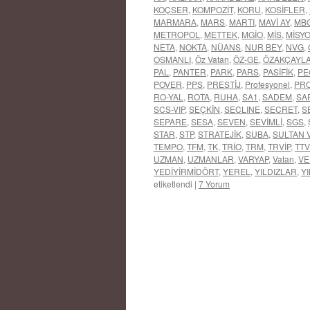
KOÇSER
,
KOMPOZİT
,
KORU
,
KOSİFLER
,
MARMARA
,
MARS
,
MARTI
,
MAVİ AY
,
MB
METROPOL
,
METTEK
,
MGİO
,
MİS
,
MİSY
NETA
,
NOKTA
,
NÜANS
,
NUR BEY
,
NVG
,
OSMANLI
,
Öz Vatan
,
ÖZ-GE
,
ÖZAKÇAYL
PAL
,
PANTER
,
PARK
,
PARS
,
PASİFİK
,
PE
POVER
,
PPS
,
PRESTİJ
,
Profesyonel
,
PR
RO-YAL
,
ROTA
,
RUHA
,
SA1
,
SADEM
,
SA
SCS-VIP
,
SEÇKİN
,
SECLINE
,
SECRET
,
S
SEPARE
,
SESA
,
SEVEN
,
SEVİMLİ
,
SGS
,
STAR
,
STP
,
STRATEJİK
,
SUBA
,
SULTAN 
TEMPO
,
TFM
,
TK
,
TRİO
,
TRM
,
TRVİP
,
TTV
UZMAN
,
UZMANLAR
,
VARYAP
,
Vatan
,
VE
YEDİYİRMİDÖRT
,
YEREL
,
YILDIZLAR
,
YI
etiketlendi
|
7 Yorum