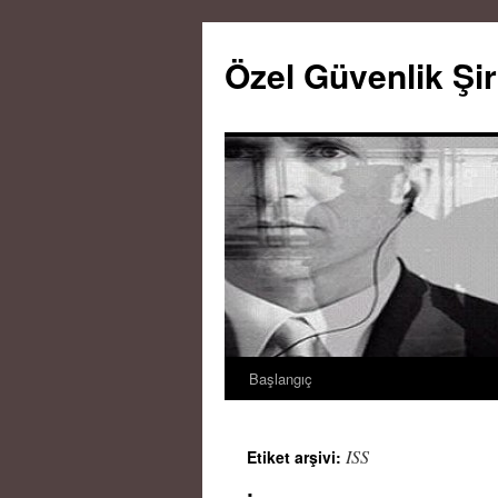
Özel Güvenlik Şir
Başlangıç
İçeriğe
atla
ISS
Etiket arşivi: