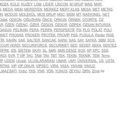
KOZA
,
KULE
,
KUZEY
,
LGM
,
LİDER
,
LİSCON
,
M GRUP
,
MAG
,
MAR
,
G
,
MEDA
,
MEM
,
MERİDYEN
,
MERKEZ
,
MERT KLAS
,
MESA
,
MET
,
METAS
,
ON
,
MODUS
,
MOLEKÜL
,
MOS GRUP
,
MSC
,
MSM
,
MT
,
NASYONEL
,
NET
,
Odak
,
ODEON
,
OĞUZHAN
,
ÖNCE
,
ORKUN
,
ÖRNEK
,
OTORİTE
,
ÖZ
AR
,
ÖZEN
,
ÖZENÇ
,
ÖZER
,
ÖZGÜN
,
ÖZGÜR
,
ÖZİPEK
,
ÖZSAN İNTURSA
,
GASUS
,
PELİKAN
,
PERA
,
PERPA
,
PERSPEKTİF
,
PG
,
PLG
,
POLAT
,
POLİ
,
ONET
,
PROSAS
,
PROSER
,
PROTEK
,
PROVİP
,
PSS
,
PUSULA
,
Radar
,
RGS
,
FİR
,
ŞAHİN
,
SAK
,
SALTER
,
SANCAK
,
ŞARK
,
SAS
,
SAY
,
SAYKA
,
SBM
,
SCS
,
ECUR VERDİ
,
SECURIFORCE
,
SECURINET
,
SED
,
SEDEF
,
SEKA
,
SENTEZ
,
ŞİFRE
,
SİS
,
SİSTEM
,
SKAY
,
SL
,
SMS
,
SMS DENİZ
,
SOS
,
SP
,
SPC
,
SSS
,
VADİ
,
SVR
,
T VİP
,
TAÇ
,
TAM
,
TAV
,
TBT
,
TEK
,
TEKİN
,
TEKNİK
,
TEM
,
Temo
,
İP
,
UDEM
,
Ulusal
,
ULUSLARARASI
,
UMAR
,
UMY
,
ÜNİVERSAL
,
US
,
USTA
,
RİTAS
,
VIP
,
VİP ONUR
,
VİPSEC
,
VİRA
,
YASA
,
YAŞAM
,
YAVUZ
,
LMAZ BATI
,
Yıldız
,
YKS
,
YNR
,
YÖN
,
YUNUS
,
ZEYSU
,
ZIRH
,
Zirve
ile