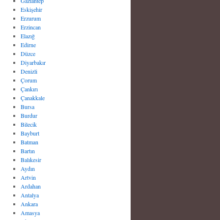
Gaziantep
Eskişehir
Erzurum
Erzincan
Elazığ
Edirne
Düzce
Diyarbakır
Denizli
Çorum
Çankırı
Çanakkale
Bursa
Burdur
Bilecik
Bayburt
Batman
Bartın
Balıkesir
Aydın
Artvin
Ardahan
Antalya
Ankara
Amasya