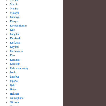
Mardin
Manisa
Malatya
Kütahya
Konya
Kocaeli (İzmit)
Kilis
Kırşehir
Kırklareli
Kırıkkale
Kayseri
Kastamonu
Kars
Karaman
Karabük
Kahramanmaraş
İzmir
İstanbul
Isparta
Iğdır
Hatay
Hakkari
Gümüşhane
Giresun