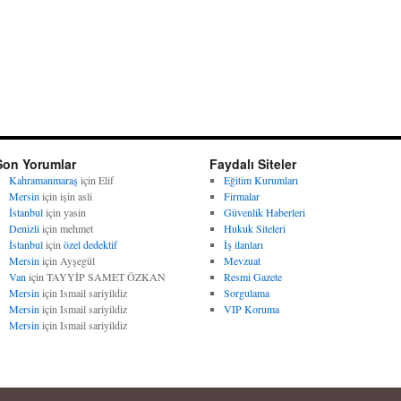
Son Yorumlar
Faydalı Siteler
Kahramanmaraş
için
Elif
Eğitim Kurumları
Mersin
için
işin asli
Firmalar
İstanbul
için
yasin
Güvenlik Haberleri
Denizli
için
mehmet
Hukuk Siteleri
İstanbul
için
özel dedektif
İş ilanları
Mersin
için
Ayşegül
Mevzuat
Van
için
TAYYİP SAMET ÖZKAN
Resmi Gazete
Mersin
için
Ismail sariyildiz
Sorgulama
Mersin
için
Ismail sariyildiz
VIP Koruma
Mersin
için
Ismail sariyildiz