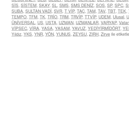
SİS
,
SİSTEM
,
SKAY
,
SL
,
SMS
,
SMS DENİZ
,
SOS
,
SP
,
SPC
,
S
SUBA
,
SULTAN VADİ
,
SVR
,
T VİP
,
TAÇ
,
TAM
,
TAV
,
TBT
,
TEK
,
TEMPO
,
TFM
,
TK
,
TRİO
,
TRM
,
TRVİP
,
TTVİP
,
UDEM
,
Ulusal
,
ÜNİVERSAL
,
US
,
USTA
,
UZMAN
,
UZMANLAR
,
VARYAP
,
Vata
VİPSEC
,
VİRA
,
YASA
,
YAŞAM
,
YAVUZ
,
YEDİYİRMİDÖRT
,
YE
Yıldız
,
YKS
,
YNR
,
YÖN
,
YUNUS
,
ZEYSU
,
ZIRH
,
Zirve
ile etiketl