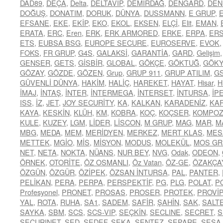
DAD89
,
DEÇA
,
Delta
,
DELTAVİP
,
DEMİRDAĞ
,
DENGARD
,
DEN
DOĞUŞ
,
DONATIM
,
DORUK
,
DÜNYA
,
DUSSMANN
,
E GRUP
,
EFSANE
,
EKE
,
EKİP
,
EKO
,
EKOL
,
EKSEN
,
ELÇİ
,
Elit
,
EMAN
,
ERATA
,
ERC
,
Eren
,
ERK
,
ERK ARMORED
,
ERKE
,
ERPA
,
ER
ETS
,
EUBSA BSG
,
EUROPE SECURE
,
EUROSERVE
,
EVOK
FOKS
,
FR GRUP
,
G4S
,
GALAKSİ
,
GARANTİA
,
GARD
,
Gelişim
GENSER
,
GETS
,
GİSBİR
,
GLOBAL
,
GÖKÇE
,
GÖKTUĞ
,
GÖK
GÖZAY
,
GÖZDE
,
GÖZEN
,
Grup
,
GRUP 911
,
GRUP ATILIM
,
G
GÜVENLİ DÜNYA
,
HAKİM
,
HALİÇ
,
HAREKET
,
HAYAT
,
Hisar
,
H
İMAJ
,
İNTAŞ
,
İNTER
,
İNTERMEGA
,
İNTERSET
,
İNTURSA
,
İP
ISS
,
İZ
,
JET
,
JOY SECURİTY
,
KA
,
KALKAN
,
KARADENİZ
,
KA
KAYA
,
KESKİN
,
KLÜH
,
KM
,
KOBRA
,
KOÇ
,
KOÇSER
,
KOMPOZ
KULE
,
KUZEY
,
LGM
,
LİDER
,
LİSCON
,
M GRUP
,
MAG
,
MAR
,
M
MBG
,
MEDA
,
MEM
,
MERİDYEN
,
MERKEZ
,
MERT KLAS
,
MES
METTEK
,
MGİO
,
MİS
,
MİSYON
,
MODUS
,
MOLEKÜL
,
MOS GR
NET
,
NETA
,
NOKTA
,
NÜANS
,
NUR BEY
,
NVG
,
Odak
,
ODEON
,
ÖRNEK
,
OTORİTE
,
ÖZ OSMANLI
,
Öz Vatan
,
ÖZ-GE
,
ÖZAKÇA
ÖZGÜN
,
ÖZGÜR
,
ÖZİPEK
,
ÖZSAN İNTURSA
,
PAL
,
PANTER
,
PELİKAN
,
PERA
,
PERPA
,
PERSPEKTİF
,
PG
,
PLG
,
POLAT
,
P
Profesyonel
,
PRONET
,
PROSAS
,
PROSER
,
PROTEK
,
PROVİP
YAL
,
ROTA
,
RUHA
,
SA1
,
SADEM
,
SAFİR
,
ŞAHİN
,
SAK
,
SALT
SAYKA
,
SBM
,
SCS
,
SCS-VIP
,
SEÇKİN
,
SECLINE
,
SECRET
,
S
SECURINET
,
SED
,
SEDEF
,
SEKA
,
SENTEZ
,
SEPARE
,
SESA