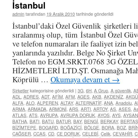
İstanbul
admin
tarafından
19 Aralık 2010
tarihinde gönderildi
İstanbul’daki Özel Güvenlik şirketleri li
sıralanmış olup, tüm İstanbul Özel Güve
ve telefon numaraları ile faaliyet izin b
yanlarında yazılıdır. Belge No Şirket Un
Telefon no EGM.SRKT.0768 3G ÖZ
HİZMETLERİ LTD.ŞT. Osmanağa Mah. 
Köprülü …
Okumaya devam et
→
Şirketler
kategorisine gönderildi
|
3G
,
6H
,
A Grup
,
A güvenlik
,
A
ADL
,
ADRES
,
ADT
,
AFİM
,
AFM
,
AGES
,
AKB
,
AKDENİZ
,
AKGÜ
ALFA
,
ALO
,
ALPEREN
,
ALTAY
,
ALTERNATİF
,
ANA
,
Anadolu
,
A
ARMA
,
ARMADA
,
ARMONİ
,
ARS
,
ARTI
,
ARTOY
,
AS
,
ASES
,
As
ATLAS
,
ATS
,
AVRUPA
,
AVRUPA DORUK
,
AYOS
,
AYS
,
AYSAN
BATHA
,
BATI
,
BATU
,
BATUR
,
BAY
,
BENGİ
,
BERKAY
,
BERTA
BİZİMTEPE
,
BOGARD
,
BOĞAZİÇİ
,
BÖLGE
,
BORA
,
BOZ
,
BRİ
ÇAĞSER
,
CCAS
,
CD
,
CE DORUK
,
ÇELEBİ
,
Çelik
,
CEVAHİR
,
C