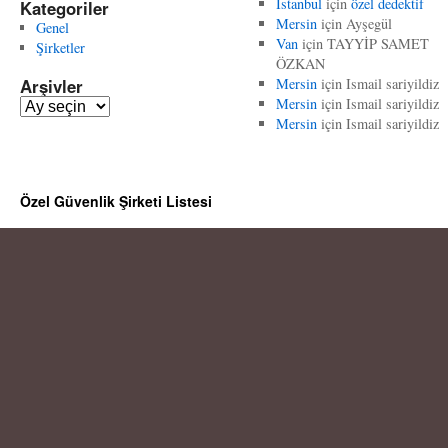
İstanbul
için
özel dedektif
Kategoriler
Mersin
için
Ayşegül
Genel
Van
için
TAYYİP SAMET
Şirketler
ÖZKAN
Arşivler
Mersin
için
Ismail sariyildiz
Mersin
için
Ismail sariyildiz
A
Mersin
için
Ismail sariyildiz
r
ş
i
v
Özel Güvenlik Şirketi Listesi
l
e
r