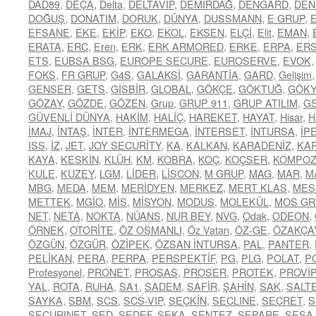
DAD89
,
DEÇA
,
Delta
,
DELTAVİP
,
DEMİRDAĞ
,
DENGARD
,
DEN
DOĞUŞ
,
DONATIM
,
DORUK
,
DÜNYA
,
DUSSMANN
,
E GRUP
,
EFSANE
,
EKE
,
EKİP
,
EKO
,
EKOL
,
EKSEN
,
ELÇİ
,
Elit
,
EMAN
,
ERATA
,
ERC
,
Eren
,
ERK
,
ERK ARMORED
,
ERKE
,
ERPA
,
ER
ETS
,
EUBSA BSG
,
EUROPE SECURE
,
EUROSERVE
,
EVOK
FOKS
,
FR GRUP
,
G4S
,
GALAKSİ
,
GARANTİA
,
GARD
,
Gelişim
GENSER
,
GETS
,
GİSBİR
,
GLOBAL
,
GÖKÇE
,
GÖKTUĞ
,
GÖK
GÖZAY
,
GÖZDE
,
GÖZEN
,
Grup
,
GRUP 911
,
GRUP ATILIM
,
G
GÜVENLİ DÜNYA
,
HAKİM
,
HALİÇ
,
HAREKET
,
HAYAT
,
Hisar
,
H
İMAJ
,
İNTAŞ
,
İNTER
,
İNTERMEGA
,
İNTERSET
,
İNTURSA
,
İP
ISS
,
İZ
,
JET
,
JOY SECURİTY
,
KA
,
KALKAN
,
KARADENİZ
,
KA
KAYA
,
KESKİN
,
KLÜH
,
KM
,
KOBRA
,
KOÇ
,
KOÇSER
,
KOMPOZ
KULE
,
KUZEY
,
LGM
,
LİDER
,
LİSCON
,
M GRUP
,
MAG
,
MAR
,
M
MBG
,
MEDA
,
MEM
,
MERİDYEN
,
MERKEZ
,
MERT KLAS
,
MES
METTEK
,
MGİO
,
MİS
,
MİSYON
,
MODUS
,
MOLEKÜL
,
MOS GR
NET
,
NETA
,
NOKTA
,
NÜANS
,
NUR BEY
,
NVG
,
Odak
,
ODEON
,
ÖRNEK
,
OTORİTE
,
ÖZ OSMANLI
,
Öz Vatan
,
ÖZ-GE
,
ÖZAKÇA
ÖZGÜN
,
ÖZGÜR
,
ÖZİPEK
,
ÖZSAN İNTURSA
,
PAL
,
PANTER
,
PELİKAN
,
PERA
,
PERPA
,
PERSPEKTİF
,
PG
,
PLG
,
POLAT
,
P
Profesyonel
,
PRONET
,
PROSAS
,
PROSER
,
PROTEK
,
PROVİP
YAL
,
ROTA
,
RUHA
,
SA1
,
SADEM
,
SAFİR
,
ŞAHİN
,
SAK
,
SALT
SAYKA
,
SBM
,
SCS
,
SCS-VIP
,
SEÇKİN
,
SECLINE
,
SECRET
,
S
SECURINET
,
SED
,
SEDEF
,
SEKA
,
SENTEZ
,
SEPARE
,
SESA