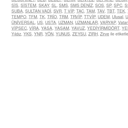
SİS
,
SİSTEM
,
SKAY
,
SL
,
SMS
,
SMS DENİZ
,
SOS
,
SP
,
SPC
,
S
SUBA
,
SULTAN VADİ
,
SVR
,
T VİP
,
TAÇ
,
TAM
,
TAV
,
TBT
,
TEK
,
TEMPO
,
TFM
,
TK
,
TRİO
,
TRM
,
TRVİP
,
TTVİP
,
UDEM
,
Ulusal
,
ÜNİVERSAL
,
US
,
USTA
,
UZMAN
,
UZMANLAR
,
VARYAP
,
Vata
VİPSEC
,
VİRA
,
YASA
,
YAŞAM
,
YAVUZ
,
YEDİYİRMİDÖRT
,
YE
Yıldız
,
YKS
,
YNR
,
YÖN
,
YUNUS
,
ZEYSU
,
ZIRH
,
Zirve
ile etiketl