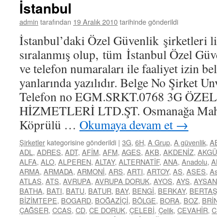
İstanbul
admin
tarafından
19 Aralık 2010
tarihinde gönderildi
İstanbul’daki Özel Güvenlik şirketleri li
sıralanmış olup, tüm İstanbul Özel Güve
ve telefon numaraları ile faaliyet izin b
yanlarında yazılıdır. Belge No Şirket Un
Telefon no EGM.SRKT.0768 3G ÖZ
HİZMETLERİ LTD.ŞT. Osmanağa Mah. 
Köprülü …
Okumaya devam et
→
Şirketler
kategorisine gönderildi
|
3G
,
6H
,
A Grup
,
A güvenlik
,
A
ADL
,
ADRES
,
ADT
,
AFİM
,
AFM
,
AGES
,
AKB
,
AKDENİZ
,
AKGÜ
ALFA
,
ALO
,
ALPEREN
,
ALTAY
,
ALTERNATİF
,
ANA
,
Anadolu
,
A
ARMA
,
ARMADA
,
ARMONİ
,
ARS
,
ARTI
,
ARTOY
,
AS
,
ASES
,
As
ATLAS
,
ATS
,
AVRUPA
,
AVRUPA DORUK
,
AYOS
,
AYS
,
AYSAN
BATHA
,
BATI
,
BATU
,
BATUR
,
BAY
,
BENGİ
,
BERKAY
,
BERTA
BİZİMTEPE
,
BOGARD
,
BOĞAZİÇİ
,
BÖLGE
,
BORA
,
BOZ
,
BRİ
ÇAĞSER
,
CCAS
,
CD
,
CE DORUK
,
ÇELEBİ
,
Çelik
,
CEVAHİR
,
C