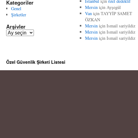
İstanbul
için
özel dedektif
Kategoriler
Mersin
için
Ayşegül
Genel
Van
için
TAYYİP SAMET
Şirketler
ÖZKAN
Arşivler
Mersin
için
Ismail sariyildiz
Mersin
için
Ismail sariyildiz
A
Mersin
için
Ismail sariyildiz
r
ş
i
v
Özel Güvenlik Şirketi Listesi
l
e
r