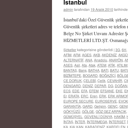
İstanbul
admin
tarafından
19 Aralık 2010
tarihinde
İstanbul’daki Özel Güvenlik şirketle
Güvenlik şirketleri adres ve telefon 
Belge No Şirket Unvanı Adresl
HİZMETLERİ LTD.ŞT. Osmanağa 
Şirketler
kategorisine gönderildi
|
3G
,
6H
,
AFİM
,
AFM
,
AGES
,
AKB
,
AKDENİZ
,
AKGÜ
ALTERNATİF
,
ANA
,
Anadolu
,
ANAYÖN
,
A
ASES
,
Asil
,
Ata
,
Atak
,
ATEM
,
ATİK
,
ATILIM
BANTAŞ
,
Barış
,
BATHA
,
BATI
,
BATU
,
BAT
BİZİMTEPE
,
BOGARD
,
BOĞAZİÇİ
,
BÖLG
CE DORUK
,
ÇELEBİ
,
Çelik
,
CEVAHİR
,
C
DENGARD
,
DENİZ
,
DEPAR
,
DG
,
DOĞAN
ECS
,
EDE
,
EFA
,
EFEM
,
EFSANE
,
EKE
,
EK
Er
,
ERATA
,
ERC
,
Eren
,
ERK
,
ERK ARMO
EUROPE SECURE
,
EUROSERVE
,
EVOK
GARANTİA
,
GARD
,
Gelişim
,
GENÇ
,
GEN
GÖKYÜZÜ
,
GÖLGE
,
GÖZ GEZ ARPACIK
,
GÜMÜŞYEL
,
GÜVENLİ DÜNYA
,
HAKİM
,
İNTAŞ
,
İNTER
,
İNTERMEGA
,
İNTERSET
,
KA
,
KALKAN
,
KARADENİZ
,
KARDELEN
,