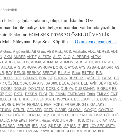
 gönderildi
ri listesi aşağıda sıralanmış olup, tüm İstanbul Özel
numaraları ile faaliyet izin belge numaraları yanlarında yazılıdır.
er Şehir Telefon no EGM.SRKT.0768 3G ÖZEL GÜVENLİK
Mah. Süleyman Paşa Sok. Köprülü …
Okumaya devam et
→
A Grup
,
A güvenlik
,
AB Grup
,
ABS Risk
,
ACS
,
Adakale
,
ADL
,
ADRES
,
ADT
,
N
,
AKM
,
AKREP
,
AKTİF
,
ALESTA
,
ALFA
,
ALO
,
ALPEREN
,
ALTAY
,
NT
,
ARES
,
ARGOS
,
ARMA
,
ARMADA
,
ARMONİ
,
ARS
,
ARTI
,
ARTOY
,
AS
,
,
ATLAS
,
ATS
,
AVRUPA
,
AVRUPA DORUK
,
AYOS
,
AYS
,
AYSAN
,
BAKARTAŞ
,
UR
,
BAY
,
BENGİ
,
BERKAY
,
BERTAŞ
,
BİLİŞİM
,
Bilsa
,
BİLTEM
,
BİR
,
E
,
BORA
,
BOZ
,
BRİNK'S
,
BRN
,
BT
,
BURGA
,
BUYRUK
,
ÇAĞSER
,
CCAS
,
CD
,
MP
,
ÇÖZÜM
,
CSA
,
CSA ATS
,
DAD89
,
DEÇA
,
Delta
,
DELTAVİP
,
DEMİRDAĞ
,
,
DOĞU
,
DOĞUŞ
,
DONATIM
,
DORUK
,
DÜNYA
,
DUSSMANN
,
E GRUP
,
EB
,
İP
,
EKO
,
EKOL
,
EKSEN
,
ELÇİ
,
Elit
,
EMAN
,
EMEKSAN
,
Emin
,
EMLAK
,
ENT
,
RED
,
ERKE
,
ERPA
,
ERS
,
ERSOY
,
ERSOYLAR
,
ES
,
ESOP
,
ETS
,
EUBSA BSG
,
,
EVREN
,
FATİH
,
FERMAN
,
FGM
,
FOKS
,
FR GRUP
,
G4S
,
GALAKSİ
,
ÇTÜRK
,
GENEL
,
GENSER
,
GETS
,
GİSBİR
,
GLOBAL
,
GÖKÇE
,
GÖKTUĞ
,
GÖZAY
,
GÖZDE
,
GÖZEN
,
Grup
,
GRUP 911
,
GRUP ATILIM
,
GSM
,
GÜLTUĞ
,
HALİÇ
,
HAREKET
,
HAYAT
,
Hisar
,
HUDUT
,
HUN
,
I
,
ICS
,
ICTS
,
İLKTAY
,
İMAJ
,
İNTURSA
,
İPEKBİR
,
IPS
,
IŞIK
,
IŞILDAR
,
ISP
,
ISS
,
İZ
,
JET
,
JOY SECURİTY
,
KARİZMA
,
KARTEMSAN
,
KAYA
,
KESKİN
,
KLÜH
,
KM
,
KOBRA
,
KOÇ
,