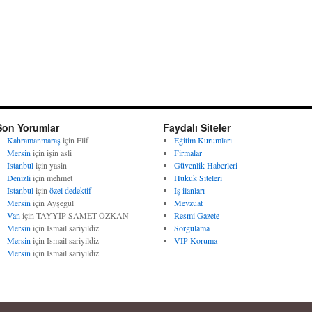
Son Yorumlar
Faydalı Siteler
Kahramanmaraş
için
Elif
Eğitim Kurumları
Mersin
için
işin asli
Firmalar
İstanbul
için
yasin
Güvenlik Haberleri
Denizli
için
mehmet
Hukuk Siteleri
İstanbul
için
özel dedektif
İş ilanları
Mersin
için
Ayşegül
Mevzuat
Van
için
TAYYİP SAMET ÖZKAN
Resmi Gazete
Mersin
için
Ismail sariyildiz
Sorgulama
Mersin
için
Ismail sariyildiz
VIP Koruma
Mersin
için
Ismail sariyildiz