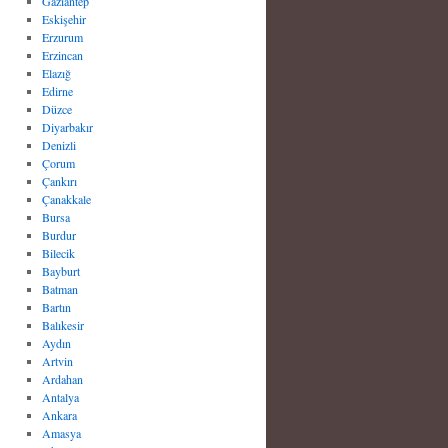
Gaziantep
Eskişehir
Erzurum
Erzincan
Elazığ
Edirne
Düzce
Diyarbakır
Denizli
Çorum
Çankırı
Çanakkale
Bursa
Burdur
Bilecik
Bayburt
Batman
Bartın
Balıkesir
Aydın
Artvin
Ardahan
Antalya
Ankara
Amasya