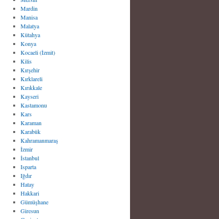
Mardin
Manisa
Malatya
Kütahya
Konya
Kocaeli (İzmit)
Kilis
Kırşehir
Kırklareli
Kırıkkale
Kayseri
Kastamonu
Kars
Karaman
Karabük
Kahramanmaraş
İzmir
İstanbul
Isparta
Iğdır
Hatay
Hakkari
Gümüşhane
Giresun