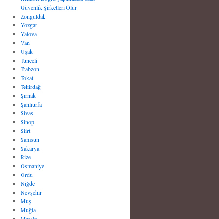
Güvenlik Şirketleri Ölür
Zonguldak
Yozgat
Yalova
Van
Uşak
Tunceli
Trabzon
Tokat
Tekirdağ
Şırnak
Şanlıurfa
Sivas
Sinop
Siirt
Samsun
Sakarya
Rize
Osmaniye
Ordu
Niğde
Nevşehir
Muş
Muğla
Mersin