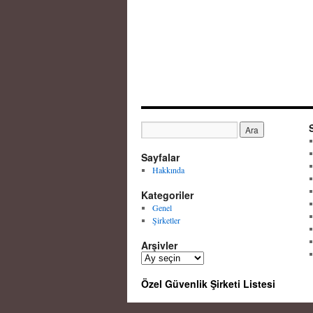
Sayfalar
Hakkında
Kategoriler
Genel
Şirketler
Arşivler
A
r
Özel Güvenlik Şirketi Listesi
ş
i
v