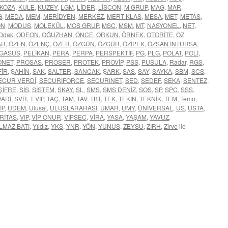
KOZA
,
KULE
,
KUZEY
,
LGM
,
LİDER
,
LİSCON
,
M GRUP
,
MAG
,
MAR
,
G
,
MEDA
,
MEM
,
MERİDYEN
,
MERKEZ
,
MERT KLAS
,
MESA
,
MET
,
METAS
,
ON
,
MODUS
,
MOLEKÜL
,
MOS GRUP
,
MSC
,
MSM
,
MT
,
NASYONEL
,
NET
,
Odak
,
ODEON
,
OĞUZHAN
,
ÖNCE
,
ORKUN
,
ÖRNEK
,
OTORİTE
,
ÖZ
AR
,
ÖZEN
,
ÖZENÇ
,
ÖZER
,
ÖZGÜN
,
ÖZGÜR
,
ÖZİPEK
,
ÖZSAN İNTURSA
,
GASUS
,
PELİKAN
,
PERA
,
PERPA
,
PERSPEKTİF
,
PG
,
PLG
,
POLAT
,
POLİ
,
ONET
,
PROSAS
,
PROSER
,
PROTEK
,
PROVİP
,
PSS
,
PUSULA
,
Radar
,
RGS
,
FİR
,
ŞAHİN
,
SAK
,
SALTER
,
SANCAK
,
ŞARK
,
SAS
,
SAY
,
SAYKA
,
SBM
,
SCS
,
ECUR VERDİ
,
SECURIFORCE
,
SECURINET
,
SED
,
SEDEF
,
SEKA
,
SENTEZ
,
ŞİFRE
,
SİS
,
SİSTEM
,
SKAY
,
SL
,
SMS
,
SMS DENİZ
,
SOS
,
SP
,
SPC
,
SSS
,
VADİ
,
SVR
,
T VİP
,
TAÇ
,
TAM
,
TAV
,
TBT
,
TEK
,
TEKİN
,
TEKNİK
,
TEM
,
Temo
,
İP
,
UDEM
,
Ulusal
,
ULUSLARARASI
,
UMAR
,
UMY
,
ÜNİVERSAL
,
US
,
USTA
,
RİTAS
,
VIP
,
VİP ONUR
,
VİPSEC
,
VİRA
,
YASA
,
YAŞAM
,
YAVUZ
,
LMAZ BATI
,
Yıldız
,
YKS
,
YNR
,
YÖN
,
YUNUS
,
ZEYSU
,
ZIRH
,
Zirve
ile