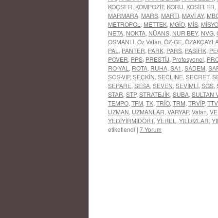
KOÇSER
,
KOMPOZİT
,
KORU
,
KOSİFLER
,
MARMARA
,
MARS
,
MARTI
,
MAVİ AY
,
MB
METROPOL
,
METTEK
,
MGİO
,
MİS
,
MİSY
NETA
,
NOKTA
,
NÜANS
,
NUR BEY
,
NVG
,
OSMANLI
,
Öz Vatan
,
ÖZ-GE
,
ÖZAKÇAYL
PAL
,
PANTER
,
PARK
,
PARS
,
PASİFİK
,
PE
POVER
,
PPS
,
PRESTİJ
,
Profesyonel
,
PR
RO-YAL
,
ROTA
,
RUHA
,
SA1
,
SADEM
,
SA
SCS-VIP
,
SEÇKİN
,
SECLINE
,
SECRET
,
S
SEPARE
,
SESA
,
SEVEN
,
SEVİMLİ
,
SGS
,
STAR
,
STP
,
STRATEJİK
,
SUBA
,
SULTAN 
TEMPO
,
TFM
,
TK
,
TRİO
,
TRM
,
TRVİP
,
TTV
UZMAN
,
UZMANLAR
,
VARYAP
,
Vatan
,
VE
YEDİYİRMİDÖRT
,
YEREL
,
YILDIZLAR
,
YI
etiketlendi
|
7 Yorum