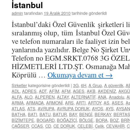
İstanbul
admin
tarafından
19 Aralık 2010
tarihinde gönderildi
İstanbul’daki Özel Güvenlik şirketleri li
sıralanmış olup, tüm İstanbul Özel Güve
ve telefon numaraları ile faaliyet izin b
yanlarında yazılıdır. Belge No Şirket Un
Telefon no EGM.SRKT.0768 3G ÖZ
HİZMETLERİ LTD.ŞT. Osmanağa Mah. 
Köprülü …
Okumaya devam et
→
Şirketler
kategorisine gönderildi
|
3G
,
6H
,
A Grup
,
A güvenlik
,
A
ADL
,
ADRES
,
ADT
,
AFİM
,
AFM
,
AGES
,
AKB
,
AKDENİZ
,
AKGÜ
ALFA
,
ALO
,
ALPEREN
,
ALTAY
,
ALTERNATİF
,
ANA
,
Anadolu
,
A
ARMA
,
ARMADA
,
ARMONİ
,
ARS
,
ARTI
,
ARTOY
,
AS
,
ASES
,
As
ATLAS
,
ATS
,
AVRUPA
,
AVRUPA DORUK
,
AYOS
,
AYS
,
AYSAN
BATHA
,
BATI
,
BATU
,
BATUR
,
BAY
,
BENGİ
,
BERKAY
,
BERTA
BİZİMTEPE
,
BOGARD
,
BOĞAZİÇİ
,
BÖLGE
,
BORA
,
BOZ
,
BRİ
ÇAĞSER
,
CCAS
,
CD
,
CE DORUK
,
ÇELEBİ
,
Çelik
,
CEVAHİR
,
C