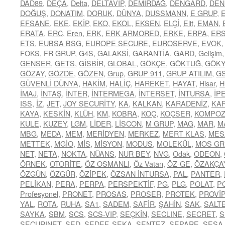
DAD89
,
DEÇA
,
Delta
,
DELTAVİP
,
DEMİRDAĞ
,
DENGARD
,
DEN
DOĞUŞ
,
DONATIM
,
DORUK
,
DÜNYA
,
DUSSMANN
,
E GRUP
,
EFSANE
,
EKE
,
EKİP
,
EKO
,
EKOL
,
EKSEN
,
ELÇİ
,
Elit
,
EMAN
,
ERATA
,
ERC
,
Eren
,
ERK
,
ERK ARMORED
,
ERKE
,
ERPA
,
ER
ETS
,
EUBSA BSG
,
EUROPE SECURE
,
EUROSERVE
,
EVOK
FOKS
,
FR GRUP
,
G4S
,
GALAKSİ
,
GARANTİA
,
GARD
,
Gelişim
GENSER
,
GETS
,
GİSBİR
,
GLOBAL
,
GÖKÇE
,
GÖKTUĞ
,
GÖK
GÖZAY
,
GÖZDE
,
GÖZEN
,
Grup
,
GRUP 911
,
GRUP ATILIM
,
G
GÜVENLİ DÜNYA
,
HAKİM
,
HALİÇ
,
HAREKET
,
HAYAT
,
Hisar
,
H
İMAJ
,
İNTAŞ
,
İNTER
,
İNTERMEGA
,
İNTERSET
,
İNTURSA
,
İP
ISS
,
İZ
,
JET
,
JOY SECURİTY
,
KA
,
KALKAN
,
KARADENİZ
,
KA
KAYA
,
KESKİN
,
KLÜH
,
KM
,
KOBRA
,
KOÇ
,
KOÇSER
,
KOMPOZ
KULE
,
KUZEY
,
LGM
,
LİDER
,
LİSCON
,
M GRUP
,
MAG
,
MAR
,
M
MBG
,
MEDA
,
MEM
,
MERİDYEN
,
MERKEZ
,
MERT KLAS
,
MES
METTEK
,
MGİO
,
MİS
,
MİSYON
,
MODUS
,
MOLEKÜL
,
MOS GR
NET
,
NETA
,
NOKTA
,
NÜANS
,
NUR BEY
,
NVG
,
Odak
,
ODEON
,
ÖRNEK
,
OTORİTE
,
ÖZ OSMANLI
,
Öz Vatan
,
ÖZ-GE
,
ÖZAKÇA
ÖZGÜN
,
ÖZGÜR
,
ÖZİPEK
,
ÖZSAN İNTURSA
,
PAL
,
PANTER
,
PELİKAN
,
PERA
,
PERPA
,
PERSPEKTİF
,
PG
,
PLG
,
POLAT
,
P
Profesyonel
,
PRONET
,
PROSAS
,
PROSER
,
PROTEK
,
PROVİP
YAL
,
ROTA
,
RUHA
,
SA1
,
SADEM
,
SAFİR
,
ŞAHİN
,
SAK
,
SALT
SAYKA
,
SBM
,
SCS
,
SCS-VIP
,
SEÇKİN
,
SECLINE
,
SECRET
,
S
SECURINET
,
SED
,
SEDEF
,
SEKA
,
SENTEZ
,
SEPARE
,
SESA