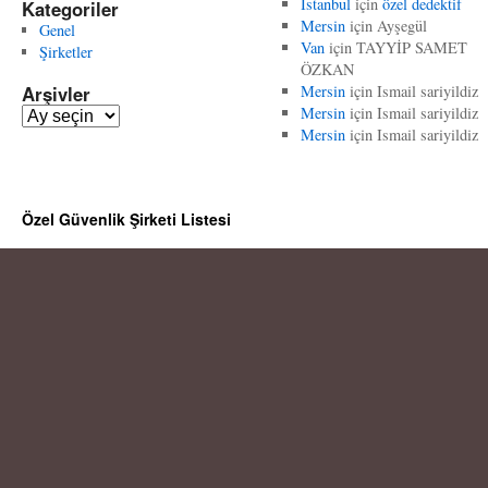
İstanbul
için
özel dedektif
Kategoriler
Mersin
için
Ayşegül
Genel
Van
için
TAYYİP SAMET
Şirketler
ÖZKAN
Arşivler
Mersin
için
Ismail sariyildiz
Mersin
için
Ismail sariyildiz
A
Mersin
için
Ismail sariyildiz
r
ş
i
v
Özel Güvenlik Şirketi Listesi
l
e
r