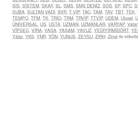
SİS
,
SİSTEM
,
SKAY
,
SL
,
SMS
,
SMS DENİZ
,
SOS
,
SP
,
SPC
,
S
SUBA
,
SULTAN VADİ
,
SVR
,
T VİP
,
TAÇ
,
TAM
,
TAV
,
TBT
,
TEK
,
TEMPO
,
TFM
,
TK
,
TRİO
,
TRM
,
TRVİP
,
TTVİP
,
UDEM
,
Ulusal
,
ÜNİVERSAL
,
US
,
USTA
,
UZMAN
,
UZMANLAR
,
VARYAP
,
Vata
VİPSEC
,
VİRA
,
YASA
,
YAŞAM
,
YAVUZ
,
YEDİYİRMİDÖRT
,
YE
Yıldız
,
YKS
,
YNR
,
YÖN
,
YUNUS
,
ZEYSU
,
ZIRH
,
Zirve
ile etiketl