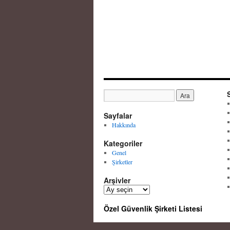
Sayfalar
Hakkında
Kategoriler
Genel
Şirketler
Arşivler
A
r
Özel Güvenlik Şirketi Listesi
ş
i
v