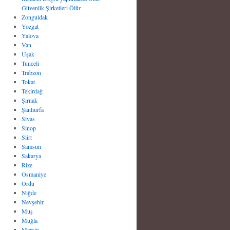
Güvenlik Şirketleri Ölür
Zonguldak
Yozgat
Yalova
Van
Uşak
Tunceli
Trabzon
Tokat
Tekirdağ
Şırnak
Şanlıurfa
Sivas
Sinop
Siirt
Samsun
Sakarya
Rize
Osmaniye
Ordu
Niğde
Nevşehir
Muş
Muğla
Mersin