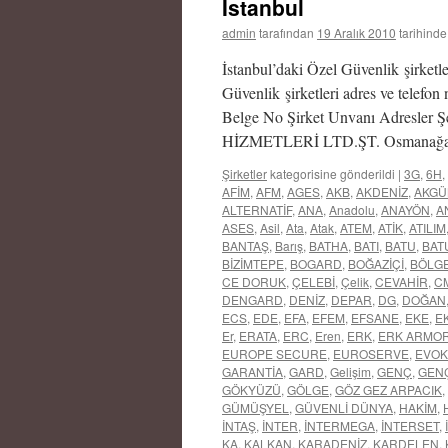
İstanbul
admin
tarafından
19 Aralık 2010
tarihinde
İstanbul’daki Özel Güvenlik şirketle
Güvenlik şirketleri adres ve telefon 
Belge No Şirket Unvanı Adresl
HİZMETLERİ LTD.ŞT. Osmanağa 
Şirketler
kategorisine gönderildi
|
3G
,
6H
,
AFİM
,
AFM
,
AGES
,
AKB
,
AKDENİZ
,
AKGÜ
ALTERNATİF
,
ANA
,
Anadolu
,
ANAYÖN
,
A
ASES
,
Asil
,
Ata
,
Atak
,
ATEM
,
ATİK
,
ATILIM
BANTAŞ
,
Barış
,
BATHA
,
BATI
,
BATU
,
BAT
BİZİMTEPE
,
BOGARD
,
BOĞAZİÇİ
,
BÖLG
CE DORUK
,
ÇELEBİ
,
Çelik
,
CEVAHİR
,
C
DENGARD
,
DENİZ
,
DEPAR
,
DG
,
DOĞAN
ECS
,
EDE
,
EFA
,
EFEM
,
EFSANE
,
EKE
,
EK
Er
,
ERATA
,
ERC
,
Eren
,
ERK
,
ERK ARMO
EUROPE SECURE
,
EUROSERVE
,
EVOK
GARANTİA
,
GARD
,
Gelişim
,
GENÇ
,
GEN
GÖKYÜZÜ
,
GÖLGE
,
GÖZ GEZ ARPACIK
,
GÜMÜŞYEL
,
GÜVENLİ DÜNYA
,
HAKİM
,
İNTAŞ
,
İNTER
,
İNTERMEGA
,
İNTERSET
,
KA
,
KALKAN
,
KARADENİZ
,
KARDELEN
,