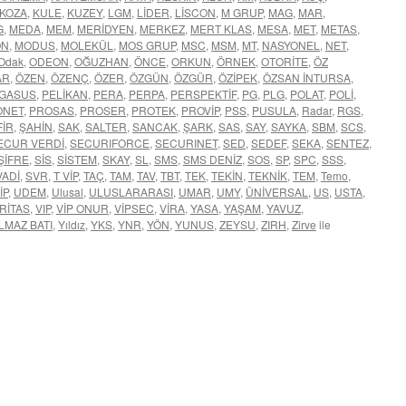
KOZA
,
KULE
,
KUZEY
,
LGM
,
LİDER
,
LİSCON
,
M GRUP
,
MAG
,
MAR
,
G
,
MEDA
,
MEM
,
MERİDYEN
,
MERKEZ
,
MERT KLAS
,
MESA
,
MET
,
METAS
,
ON
,
MODUS
,
MOLEKÜL
,
MOS GRUP
,
MSC
,
MSM
,
MT
,
NASYONEL
,
NET
,
Odak
,
ODEON
,
OĞUZHAN
,
ÖNCE
,
ORKUN
,
ÖRNEK
,
OTORİTE
,
ÖZ
AR
,
ÖZEN
,
ÖZENÇ
,
ÖZER
,
ÖZGÜN
,
ÖZGÜR
,
ÖZİPEK
,
ÖZSAN İNTURSA
,
GASUS
,
PELİKAN
,
PERA
,
PERPA
,
PERSPEKTİF
,
PG
,
PLG
,
POLAT
,
POLİ
,
ONET
,
PROSAS
,
PROSER
,
PROTEK
,
PROVİP
,
PSS
,
PUSULA
,
Radar
,
RGS
,
FİR
,
ŞAHİN
,
SAK
,
SALTER
,
SANCAK
,
ŞARK
,
SAS
,
SAY
,
SAYKA
,
SBM
,
SCS
,
ECUR VERDİ
,
SECURIFORCE
,
SECURINET
,
SED
,
SEDEF
,
SEKA
,
SENTEZ
,
ŞİFRE
,
SİS
,
SİSTEM
,
SKAY
,
SL
,
SMS
,
SMS DENİZ
,
SOS
,
SP
,
SPC
,
SSS
,
VADİ
,
SVR
,
T VİP
,
TAÇ
,
TAM
,
TAV
,
TBT
,
TEK
,
TEKİN
,
TEKNİK
,
TEM
,
Temo
,
İP
,
UDEM
,
Ulusal
,
ULUSLARARASI
,
UMAR
,
UMY
,
ÜNİVERSAL
,
US
,
USTA
,
RİTAS
,
VIP
,
VİP ONUR
,
VİPSEC
,
VİRA
,
YASA
,
YAŞAM
,
YAVUZ
,
LMAZ BATI
,
Yıldız
,
YKS
,
YNR
,
YÖN
,
YUNUS
,
ZEYSU
,
ZIRH
,
Zirve
ile