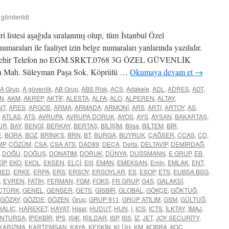
 gönderildi
ri listesi aşağıda sıralanmış olup, tüm İstanbul Özel
numaraları ile faaliyet izin belge numaraları yanlarında yazılıdır.
er Şehir Telefon no EGM.SRKT.0768 3G ÖZEL GÜVENLİK
Mah. Süleyman Paşa Sok. Köprülü …
Okumaya devam et
→
A Grup
,
A güvenlik
,
AB Grup
,
ABS Risk
,
ACS
,
Adakale
,
ADL
,
ADRES
,
ADT
,
N
,
AKM
,
AKREP
,
AKTİF
,
ALESTA
,
ALFA
,
ALO
,
ALPEREN
,
ALTAY
,
NT
,
ARES
,
ARGOS
,
ARMA
,
ARMADA
,
ARMONİ
,
ARS
,
ARTI
,
ARTOY
,
AS
,
,
ATLAS
,
ATS
,
AVRUPA
,
AVRUPA DORUK
,
AYOS
,
AYS
,
AYSAN
,
BAKARTAŞ
,
UR
,
BAY
,
BENGİ
,
BERKAY
,
BERTAŞ
,
BİLİŞİM
,
Bilsa
,
BİLTEM
,
BİR
,
E
,
BORA
,
BOZ
,
BRİNK'S
,
BRN
,
BT
,
BURGA
,
BUYRUK
,
ÇAĞSER
,
CCAS
,
CD
,
MP
,
ÇÖZÜM
,
CSA
,
CSA ATS
,
DAD89
,
DEÇA
,
Delta
,
DELTAVİP
,
DEMİRDAĞ
,
,
DOĞU
,
DOĞUŞ
,
DONATIM
,
DORUK
,
DÜNYA
,
DUSSMANN
,
E GRUP
,
EB
,
İP
,
EKO
,
EKOL
,
EKSEN
,
ELÇİ
,
Elit
,
EMAN
,
EMEKSAN
,
Emin
,
EMLAK
,
ENT
,
RED
,
ERKE
,
ERPA
,
ERS
,
ERSOY
,
ERSOYLAR
,
ES
,
ESOP
,
ETS
,
EUBSA BSG
,
,
EVREN
,
FATİH
,
FERMAN
,
FGM
,
FOKS
,
FR GRUP
,
G4S
,
GALAKSİ
,
ÇTÜRK
,
GENEL
,
GENSER
,
GETS
,
GİSBİR
,
GLOBAL
,
GÖKÇE
,
GÖKTUĞ
,
GÖZAY
,
GÖZDE
,
GÖZEN
,
Grup
,
GRUP 911
,
GRUP ATILIM
,
GSM
,
GÜLTUĞ
,
HALİÇ
,
HAREKET
,
HAYAT
,
Hisar
,
HUDUT
,
HUN
,
I
,
ICS
,
ICTS
,
İLKTAY
,
İMAJ
,
İNTURSA
,
İPEKBİR
,
IPS
,
IŞIK
,
IŞILDAR
,
ISP
,
ISS
,
İZ
,
JET
,
JOY SECURİTY
,
KARİZMA
,
KARTEMSAN
,
KAYA
,
KESKİN
,
KLÜH
,
KM
,
KOBRA
,
KOÇ
,