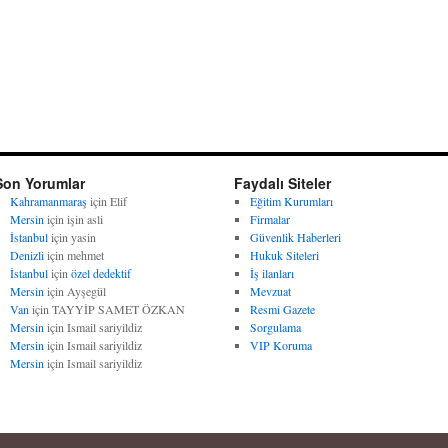
Son Yorumlar
Faydalı Siteler
Kahramanmaraş
için
Elif
Eğitim Kurumları
Mersin
için
işin asli
Firmalar
İstanbul
için
yasin
Güvenlik Haberleri
Denizli
için
mehmet
Hukuk Siteleri
İstanbul
için
özel dedektif
İş ilanları
Mersin
için
Ayşegül
Mevzuat
Van
için
TAYYİP SAMET ÖZKAN
Resmi Gazete
Mersin
için
Ismail sariyildiz
Sorgulama
Mersin
için
Ismail sariyildiz
VIP Koruma
Mersin
için
Ismail sariyildiz