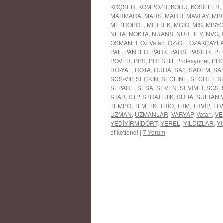
KOÇSER
,
KOMPOZİT
,
KORU
,
KOSİFLER
,
MARMARA
,
MARS
,
MARTI
,
MAVİ AY
,
MB
METROPOL
,
METTEK
,
MGİO
,
MİS
,
MİSY
NETA
,
NOKTA
,
NÜANS
,
NUR BEY
,
NVG
,
OSMANLI
,
Öz Vatan
,
ÖZ-GE
,
ÖZAKÇAYL
PAL
,
PANTER
,
PARK
,
PARS
,
PASİFİK
,
PE
POVER
,
PPS
,
PRESTİJ
,
Profesyonel
,
PR
RO-YAL
,
ROTA
,
RUHA
,
SA1
,
SADEM
,
SA
SCS-VIP
,
SEÇKİN
,
SECLINE
,
SECRET
,
S
SEPARE
,
SESA
,
SEVEN
,
SEVİMLİ
,
SGS
,
STAR
,
STP
,
STRATEJİK
,
SUBA
,
SULTAN 
TEMPO
,
TFM
,
TK
,
TRİO
,
TRM
,
TRVİP
,
TTV
UZMAN
,
UZMANLAR
,
VARYAP
,
Vatan
,
VE
YEDİYİRMİDÖRT
,
YEREL
,
YILDIZLAR
,
YI
etiketlendi
|
7 Yorum