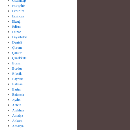
Gaziantep
Eskişehir
Erzurum
Erzincan
Elazığ
Edirne
Düzce
Diyarbakır
Denizli
Çorum
Çankırı
Çanakkale
Bursa
Burdur
Bilecik
Bayburt
Batman
Bartın
Balıkesir
Aydın
Artvin
Ardahan
Antalya
Ankara
Amasya