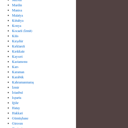
Mardin
Manisa
Malatya
Kütahya
Konya
Kocaeli (İzmit)
Kilis
Kırşehir
Kırklareli
Kırıkkale
Kayseri
Kastamonu
Kars
Karaman
Karabük
Kahramanmaraş
İzmir
İstanbul
Isparta
Iğdır
Hatay
Hakkari
Gümüşhane
Giresun