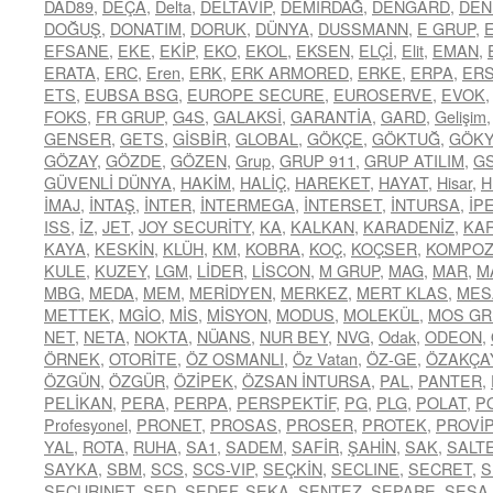
DAD89
,
DEÇA
,
Delta
,
DELTAVİP
,
DEMİRDAĞ
,
DENGARD
,
DEN
DOĞUŞ
,
DONATIM
,
DORUK
,
DÜNYA
,
DUSSMANN
,
E GRUP
,
EFSANE
,
EKE
,
EKİP
,
EKO
,
EKOL
,
EKSEN
,
ELÇİ
,
Elit
,
EMAN
,
ERATA
,
ERC
,
Eren
,
ERK
,
ERK ARMORED
,
ERKE
,
ERPA
,
ER
ETS
,
EUBSA BSG
,
EUROPE SECURE
,
EUROSERVE
,
EVOK
FOKS
,
FR GRUP
,
G4S
,
GALAKSİ
,
GARANTİA
,
GARD
,
Gelişim
GENSER
,
GETS
,
GİSBİR
,
GLOBAL
,
GÖKÇE
,
GÖKTUĞ
,
GÖK
GÖZAY
,
GÖZDE
,
GÖZEN
,
Grup
,
GRUP 911
,
GRUP ATILIM
,
G
GÜVENLİ DÜNYA
,
HAKİM
,
HALİÇ
,
HAREKET
,
HAYAT
,
Hisar
,
H
İMAJ
,
İNTAŞ
,
İNTER
,
İNTERMEGA
,
İNTERSET
,
İNTURSA
,
İP
ISS
,
İZ
,
JET
,
JOY SECURİTY
,
KA
,
KALKAN
,
KARADENİZ
,
KA
KAYA
,
KESKİN
,
KLÜH
,
KM
,
KOBRA
,
KOÇ
,
KOÇSER
,
KOMPOZ
KULE
,
KUZEY
,
LGM
,
LİDER
,
LİSCON
,
M GRUP
,
MAG
,
MAR
,
M
MBG
,
MEDA
,
MEM
,
MERİDYEN
,
MERKEZ
,
MERT KLAS
,
MES
METTEK
,
MGİO
,
MİS
,
MİSYON
,
MODUS
,
MOLEKÜL
,
MOS GR
NET
,
NETA
,
NOKTA
,
NÜANS
,
NUR BEY
,
NVG
,
Odak
,
ODEON
,
ÖRNEK
,
OTORİTE
,
ÖZ OSMANLI
,
Öz Vatan
,
ÖZ-GE
,
ÖZAKÇA
ÖZGÜN
,
ÖZGÜR
,
ÖZİPEK
,
ÖZSAN İNTURSA
,
PAL
,
PANTER
,
PELİKAN
,
PERA
,
PERPA
,
PERSPEKTİF
,
PG
,
PLG
,
POLAT
,
P
Profesyonel
,
PRONET
,
PROSAS
,
PROSER
,
PROTEK
,
PROVİP
YAL
,
ROTA
,
RUHA
,
SA1
,
SADEM
,
SAFİR
,
ŞAHİN
,
SAK
,
SALT
SAYKA
,
SBM
,
SCS
,
SCS-VIP
,
SEÇKİN
,
SECLINE
,
SECRET
,
S
SECURINET
,
SED
,
SEDEF
,
SEKA
,
SENTEZ
,
SEPARE
,
SESA