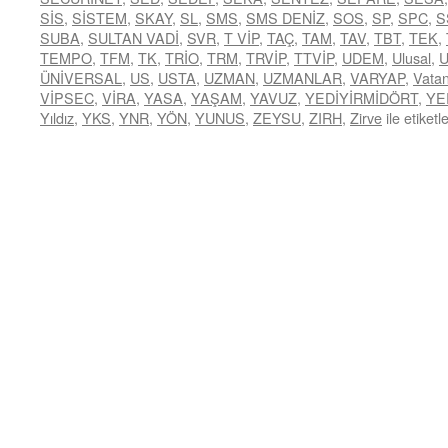
SİS
,
SİSTEM
,
SKAY
,
SL
,
SMS
,
SMS DENİZ
,
SOS
,
SP
,
SPC
,
S
SUBA
,
SULTAN VADİ
,
SVR
,
T VİP
,
TAÇ
,
TAM
,
TAV
,
TBT
,
TEK
,
TEMPO
,
TFM
,
TK
,
TRİO
,
TRM
,
TRVİP
,
TTVİP
,
UDEM
,
Ulusal
,
ÜNİVERSAL
,
US
,
USTA
,
UZMAN
,
UZMANLAR
,
VARYAP
,
Vata
VİPSEC
,
VİRA
,
YASA
,
YAŞAM
,
YAVUZ
,
YEDİYİRMİDÖRT
,
YE
Yıldız
,
YKS
,
YNR
,
YÖN
,
YUNUS
,
ZEYSU
,
ZIRH
,
Zirve
ile etiketl