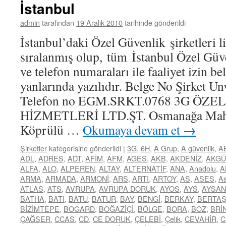
İstanbul
admin
tarafından
19 Aralık 2010
tarihinde gönderildi
İstanbul’daki Özel Güvenlik şirketleri li
sıralanmış olup, tüm İstanbul Özel Güve
ve telefon numaraları ile faaliyet izin b
yanlarında yazılıdır. Belge No Şirket Un
Telefon no EGM.SRKT.0768 3G ÖZ
HİZMETLERİ LTD.ŞT. Osmanağa Mah. 
Köprülü …
Okumaya devam et
→
Şirketler
kategorisine gönderildi
|
3G
,
6H
,
A Grup
,
A güvenlik
,
A
ADL
,
ADRES
,
ADT
,
AFİM
,
AFM
,
AGES
,
AKB
,
AKDENİZ
,
AKGÜ
ALFA
,
ALO
,
ALPEREN
,
ALTAY
,
ALTERNATİF
,
ANA
,
Anadolu
,
A
ARMA
,
ARMADA
,
ARMONİ
,
ARS
,
ARTI
,
ARTOY
,
AS
,
ASES
,
As
ATLAS
,
ATS
,
AVRUPA
,
AVRUPA DORUK
,
AYOS
,
AYS
,
AYSAN
BATHA
,
BATI
,
BATU
,
BATUR
,
BAY
,
BENGİ
,
BERKAY
,
BERTA
BİZİMTEPE
,
BOGARD
,
BOĞAZİÇİ
,
BÖLGE
,
BORA
,
BOZ
,
BRİ
ÇAĞSER
,
CCAS
,
CD
,
CE DORUK
,
ÇELEBİ
,
Çelik
,
CEVAHİR
,
C