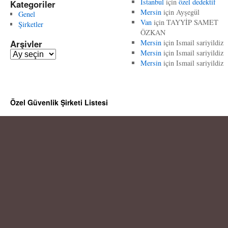
İstanbul
için
özel dedektif
Kategoriler
Mersin
için
Ayşegül
Genel
Van
için
TAYYİP SAMET
Şirketler
ÖZKAN
Arşivler
Mersin
için
Ismail sariyildiz
Mersin
için
Ismail sariyildiz
A
Mersin
için
Ismail sariyildiz
r
ş
i
v
Özel Güvenlik Şirketi Listesi
l
e
r