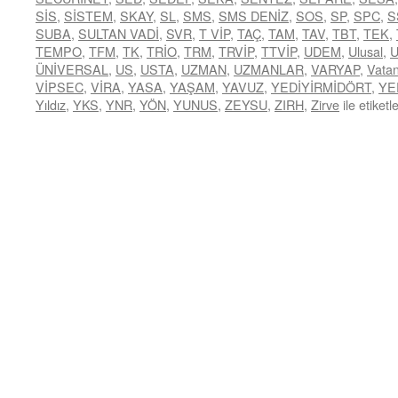
SİS
,
SİSTEM
,
SKAY
,
SL
,
SMS
,
SMS DENİZ
,
SOS
,
SP
,
SPC
,
S
SUBA
,
SULTAN VADİ
,
SVR
,
T VİP
,
TAÇ
,
TAM
,
TAV
,
TBT
,
TEK
,
TEMPO
,
TFM
,
TK
,
TRİO
,
TRM
,
TRVİP
,
TTVİP
,
UDEM
,
Ulusal
,
ÜNİVERSAL
,
US
,
USTA
,
UZMAN
,
UZMANLAR
,
VARYAP
,
Vata
VİPSEC
,
VİRA
,
YASA
,
YAŞAM
,
YAVUZ
,
YEDİYİRMİDÖRT
,
YE
Yıldız
,
YKS
,
YNR
,
YÖN
,
YUNUS
,
ZEYSU
,
ZIRH
,
Zirve
ile etiketl