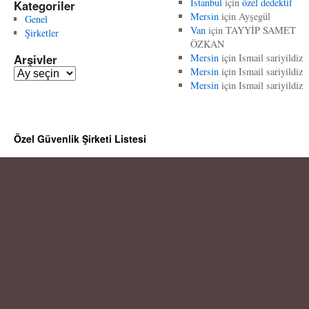
İstanbul
için
özel dedektif
Kategoriler
Mersin
için
Ayşegül
Genel
Van
için
TAYYİP SAMET
Şirketler
ÖZKAN
Arşivler
Mersin
için
Ismail sariyildiz
Mersin
için
Ismail sariyildiz
A
Mersin
için
Ismail sariyildiz
r
ş
i
v
Özel Güvenlik Şirketi Listesi
l
e
r