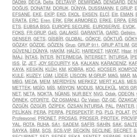
DAD89
,
DEÇA
,
Delta
,
DELTAVİP
,
DEMİRDAĞ
,
DENGARD
,
DEN
DOĞUŞ
,
DONATIM
,
DORUK
,
DÜNYA
,
DUSSMANN
,
E GRUP
,
EFSANE
,
EKE
,
EKİP
,
EKO
,
EKOL
,
EKSEN
,
ELÇİ
,
Elit
,
EMAN
,
ERATA
,
ERC
,
Eren
,
ERK
,
ERK ARMORED
,
ERKE
,
ERPA
,
ER
ETS
,
EUBSA BSG
,
EUROPE SECURE
,
EUROSERVE
,
EVOK
FOKS
,
FR GRUP
,
G4S
,
GALAKSİ
,
GARANTİA
,
GARD
,
Gelişim
GENSER
,
GETS
,
GİSBİR
,
GLOBAL
,
GÖKÇE
,
GÖKTUĞ
,
GÖK
GÖZAY
,
GÖZDE
,
GÖZEN
,
Grup
,
GRUP 911
,
GRUP ATILIM
,
G
GÜVENLİ DÜNYA
,
HAKİM
,
HALİÇ
,
HAREKET
,
HAYAT
,
Hisar
,
H
İMAJ
,
İNTAŞ
,
İNTER
,
İNTERMEGA
,
İNTERSET
,
İNTURSA
,
İP
ISS
,
İZ
,
JET
,
JOY SECURİTY
,
KA
,
KALKAN
,
KARADENİZ
,
KA
KAYA
,
KESKİN
,
KLÜH
,
KM
,
KOBRA
,
KOÇ
,
KOÇSER
,
KOMPOZ
KULE
,
KUZEY
,
LGM
,
LİDER
,
LİSCON
,
M GRUP
,
MAG
,
MAR
,
M
MBG
,
MEDA
,
MEM
,
MERİDYEN
,
MERKEZ
,
MERT KLAS
,
MES
METTEK
,
MGİO
,
MİS
,
MİSYON
,
MODUS
,
MOLEKÜL
,
MOS GR
NET
,
NETA
,
NOKTA
,
NÜANS
,
NUR BEY
,
NVG
,
Odak
,
ODEON
,
ÖRNEK
,
OTORİTE
,
ÖZ OSMANLI
,
Öz Vatan
,
ÖZ-GE
,
ÖZAKÇA
ÖZGÜN
,
ÖZGÜR
,
ÖZİPEK
,
ÖZSAN İNTURSA
,
PAL
,
PANTER
,
PELİKAN
,
PERA
,
PERPA
,
PERSPEKTİF
,
PG
,
PLG
,
POLAT
,
P
Profesyonel
,
PRONET
,
PROSAS
,
PROSER
,
PROTEK
,
PROVİP
YAL
,
ROTA
,
RUHA
,
SA1
,
SADEM
,
SAFİR
,
ŞAHİN
,
SAK
,
SALT
SAYKA
,
SBM
,
SCS
,
SCS-VIP
,
SEÇKİN
,
SECLINE
,
SECRET
,
S
SECURINET
,
SED
,
SEDEF
,
SEKA
,
SENTEZ
,
SEPARE
,
SESA