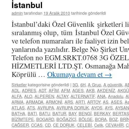
İstanbul
admin
tarafından
19 Aralık 2010
tarihinde gönderildi
İstanbul’daki Özel Güvenlik şirketleri li
sıralanmış olup, tüm İstanbul Özel Güve
ve telefon numaraları ile faaliyet izin b
yanlarında yazılıdır. Belge No Şirket Un
Telefon no EGM.SRKT.0768 3G ÖZ
HİZMETLERİ LTD.ŞT. Osmanağa Mah. 
Köprülü …
Okumaya devam et
→
Şirketler
kategorisine gönderildi
|
3G
,
6H
,
A Grup
,
A güvenlik
,
A
ADL
,
ADRES
,
ADT
,
AFİM
,
AFM
,
AGES
,
AKB
,
AKDENİZ
,
AKGÜ
ALFA
,
ALO
,
ALPEREN
,
ALTAY
,
ALTERNATİF
,
ANA
,
Anadolu
,
A
ARMA
,
ARMADA
,
ARMONİ
,
ARS
,
ARTI
,
ARTOY
,
AS
,
ASES
,
As
ATLAS
,
ATS
,
AVRUPA
,
AVRUPA DORUK
,
AYOS
,
AYS
,
AYSAN
BATHA
,
BATI
,
BATU
,
BATUR
,
BAY
,
BENGİ
,
BERKAY
,
BERTA
BİZİMTEPE
,
BOGARD
,
BOĞAZİÇİ
,
BÖLGE
,
BORA
,
BOZ
,
BRİ
ÇAĞSER
,
CCAS
,
CD
,
CE DORUK
,
ÇELEBİ
,
Çelik
,
CEVAHİR
,
C