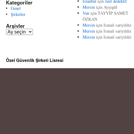
İstanbul
için
özel dedektif
Kategoriler
Mersin
için
Ayşegül
Genel
Van
için
TAYYİP SAMET
Şirketler
ÖZKAN
Arşivler
Mersin
için
Ismail sariyildiz
Mersin
için
Ismail sariyildiz
A
Mersin
için
Ismail sariyildiz
r
ş
i
v
Özel Güvenlik Şirketi Listesi
l
e
r