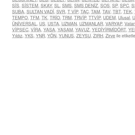
SİS
,
SİSTEM
,
SKAY
,
SL
,
SMS
,
SMS DENİZ
,
SOS
,
SP
,
SPC
,
S
SUBA
,
SULTAN VADİ
,
SVR
,
T VİP
,
TAÇ
,
TAM
,
TAV
,
TBT
,
TEK
,
TEMPO
,
TFM
,
TK
,
TRİO
,
TRM
,
TRVİP
,
TTVİP
,
UDEM
,
Ulusal
,
ÜNİVERSAL
,
US
,
USTA
,
UZMAN
,
UZMANLAR
,
VARYAP
,
Vata
VİPSEC
,
VİRA
,
YASA
,
YAŞAM
,
YAVUZ
,
YEDİYİRMİDÖRT
,
YE
Yıldız
,
YKS
,
YNR
,
YÖN
,
YUNUS
,
ZEYSU
,
ZIRH
,
Zirve
ile etiketl