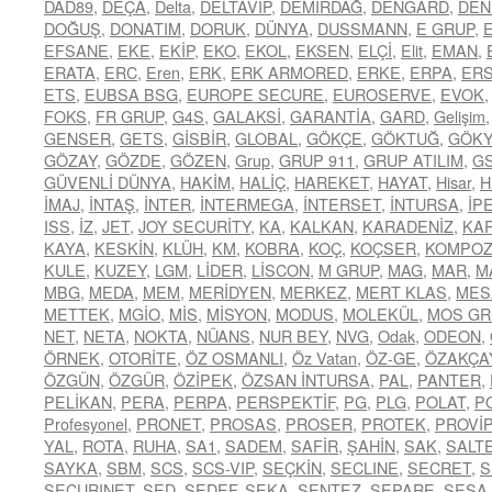
DAD89
,
DEÇA
,
Delta
,
DELTAVİP
,
DEMİRDAĞ
,
DENGARD
,
DEN
DOĞUŞ
,
DONATIM
,
DORUK
,
DÜNYA
,
DUSSMANN
,
E GRUP
,
EFSANE
,
EKE
,
EKİP
,
EKO
,
EKOL
,
EKSEN
,
ELÇİ
,
Elit
,
EMAN
,
ERATA
,
ERC
,
Eren
,
ERK
,
ERK ARMORED
,
ERKE
,
ERPA
,
ER
ETS
,
EUBSA BSG
,
EUROPE SECURE
,
EUROSERVE
,
EVOK
FOKS
,
FR GRUP
,
G4S
,
GALAKSİ
,
GARANTİA
,
GARD
,
Gelişim
GENSER
,
GETS
,
GİSBİR
,
GLOBAL
,
GÖKÇE
,
GÖKTUĞ
,
GÖK
GÖZAY
,
GÖZDE
,
GÖZEN
,
Grup
,
GRUP 911
,
GRUP ATILIM
,
G
GÜVENLİ DÜNYA
,
HAKİM
,
HALİÇ
,
HAREKET
,
HAYAT
,
Hisar
,
H
İMAJ
,
İNTAŞ
,
İNTER
,
İNTERMEGA
,
İNTERSET
,
İNTURSA
,
İP
ISS
,
İZ
,
JET
,
JOY SECURİTY
,
KA
,
KALKAN
,
KARADENİZ
,
KA
KAYA
,
KESKİN
,
KLÜH
,
KM
,
KOBRA
,
KOÇ
,
KOÇSER
,
KOMPOZ
KULE
,
KUZEY
,
LGM
,
LİDER
,
LİSCON
,
M GRUP
,
MAG
,
MAR
,
M
MBG
,
MEDA
,
MEM
,
MERİDYEN
,
MERKEZ
,
MERT KLAS
,
MES
METTEK
,
MGİO
,
MİS
,
MİSYON
,
MODUS
,
MOLEKÜL
,
MOS GR
NET
,
NETA
,
NOKTA
,
NÜANS
,
NUR BEY
,
NVG
,
Odak
,
ODEON
,
ÖRNEK
,
OTORİTE
,
ÖZ OSMANLI
,
Öz Vatan
,
ÖZ-GE
,
ÖZAKÇA
ÖZGÜN
,
ÖZGÜR
,
ÖZİPEK
,
ÖZSAN İNTURSA
,
PAL
,
PANTER
,
PELİKAN
,
PERA
,
PERPA
,
PERSPEKTİF
,
PG
,
PLG
,
POLAT
,
P
Profesyonel
,
PRONET
,
PROSAS
,
PROSER
,
PROTEK
,
PROVİP
YAL
,
ROTA
,
RUHA
,
SA1
,
SADEM
,
SAFİR
,
ŞAHİN
,
SAK
,
SALT
SAYKA
,
SBM
,
SCS
,
SCS-VIP
,
SEÇKİN
,
SECLINE
,
SECRET
,
S
SECURINET
,
SED
,
SEDEF
,
SEKA
,
SENTEZ
,
SEPARE
,
SESA