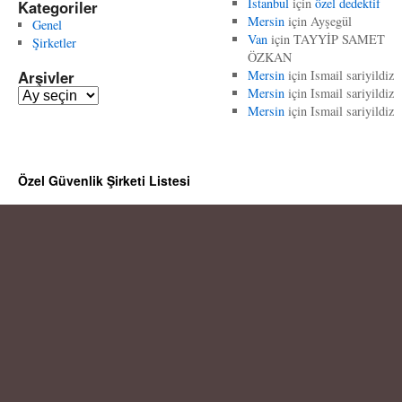
İstanbul
için
özel dedektif
Kategoriler
Mersin
için
Ayşegül
Genel
Van
için
TAYYİP SAMET
Şirketler
ÖZKAN
Arşivler
Mersin
için
Ismail sariyildiz
Mersin
için
Ismail sariyildiz
A
Mersin
için
Ismail sariyildiz
r
ş
i
v
Özel Güvenlik Şirketi Listesi
l
e
r