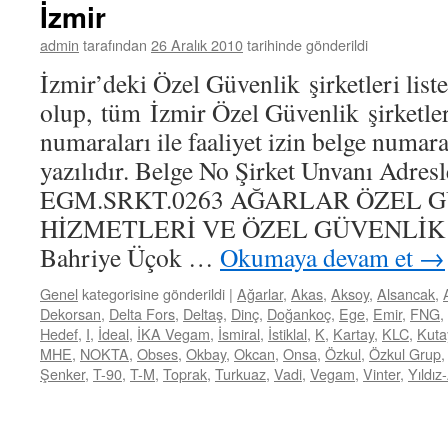
İzmir
admin
tarafından
26 Aralık 2010
tarihinde gönderildi
İzmir’deki Özel Güvenlik şirketleri list
olup, tüm İzmir Özel Güvenlik şirketler
numaraları ile faaliyet izin belge numara
yazılıdır. Belge No Şirket Unvanı Adresl
EGM.SRKT.0263 AĞARLAR ÖZEL 
HİZMETLERİ VE ÖZEL GÜVENLİK 
Bahriye Üçok …
Okumaya devam et
→
Genel
kategorisine gönderildi
|
Ağarlar
,
Akas
,
Aksoy
,
Alsancak
,
Dekorsan
,
Delta Fors
,
Deltaş
,
Dinç
,
Doğankoç
,
Ege
,
Emir
,
FNG
,
Hedef
,
I
,
İdeal
,
İKA Vegam
,
İsmiral
,
İstiklal
,
K
,
Kartay
,
KLC
,
Kuta
MHE
,
NOKTA
,
Obses
,
Okbay
,
Okcan
,
Onsa
,
Özkul
,
Özkul Grup
Şenker
,
T-90
,
T-M
,
Toprak
,
Turkuaz
,
Vadi
,
Vegam
,
Vinter
,
Yıldız