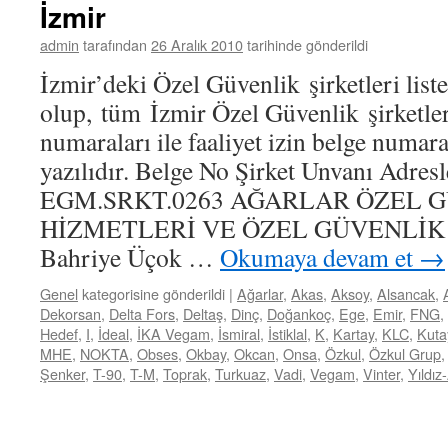
İzmir
admin
tarafından
26 Aralık 2010
tarihinde gönderildi
İzmir’deki Özel Güvenlik şirketleri list
olup, tüm İzmir Özel Güvenlik şirketler
numaraları ile faaliyet izin belge numara
yazılıdır. Belge No Şirket Unvanı Adresl
EGM.SRKT.0263 AĞARLAR ÖZEL 
HİZMETLERİ VE ÖZEL GÜVENLİK 
Bahriye Üçok …
Okumaya devam et
→
Genel
kategorisine gönderildi
|
Ağarlar
,
Akas
,
Aksoy
,
Alsancak
,
Dekorsan
,
Delta Fors
,
Deltaş
,
Dinç
,
Doğankoç
,
Ege
,
Emir
,
FNG
,
Hedef
,
I
,
İdeal
,
İKA Vegam
,
İsmiral
,
İstiklal
,
K
,
Kartay
,
KLC
,
Kuta
MHE
,
NOKTA
,
Obses
,
Okbay
,
Okcan
,
Onsa
,
Özkul
,
Özkul Grup
Şenker
,
T-90
,
T-M
,
Toprak
,
Turkuaz
,
Vadi
,
Vegam
,
Vinter
,
Yıldız