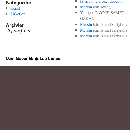
İstanbul
için
özel dedektif
Kategoriler
Mersin
için
Ayşegül
Genel
Van
için
TAYYİP SAMET
Şirketler
ÖZKAN
Arşivler
Mersin
için
Ismail sariyildiz
Mersin
için
Ismail sariyildiz
A
Mersin
için
Ismail sariyildiz
r
ş
i
v
Özel Güvenlik Şirketi Listesi
l
e
r