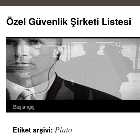
Özel Güvenlik Şirketi Listesi
Başlangıç
İçeriğe
atla
Plato
Etiket arşivi: