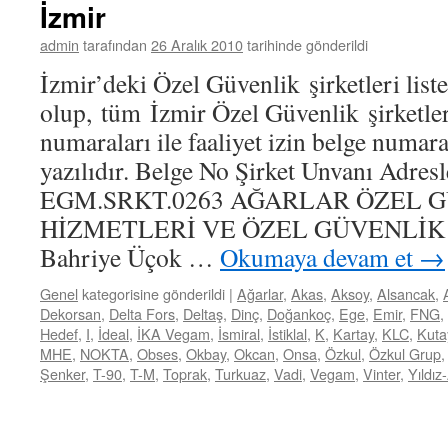
İzmir
admin
tarafından
26 Aralık 2010
tarihinde gönderildi
İzmir’deki Özel Güvenlik şirketleri list
olup, tüm İzmir Özel Güvenlik şirketler
numaraları ile faaliyet izin belge numara
yazılıdır. Belge No Şirket Unvanı Adresl
EGM.SRKT.0263 AĞARLAR ÖZEL 
HİZMETLERİ VE ÖZEL GÜVENLİK 
Bahriye Üçok …
Okumaya devam et
→
Genel
kategorisine gönderildi
|
Ağarlar
,
Akas
,
Aksoy
,
Alsancak
,
Dekorsan
,
Delta Fors
,
Deltaş
,
Dinç
,
Doğankoç
,
Ege
,
Emir
,
FNG
,
Hedef
,
I
,
İdeal
,
İKA Vegam
,
İsmiral
,
İstiklal
,
K
,
Kartay
,
KLC
,
Kuta
MHE
,
NOKTA
,
Obses
,
Okbay
,
Okcan
,
Onsa
,
Özkul
,
Özkul Grup
Şenker
,
T-90
,
T-M
,
Toprak
,
Turkuaz
,
Vadi
,
Vegam
,
Vinter
,
Yıldız