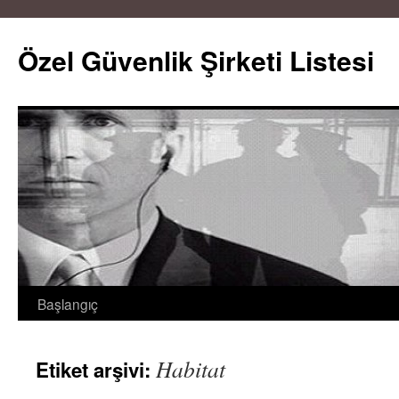
Özel Güvenlik Şirketi Listesi
Başlangıç
İçeriğe
atla
Habitat
Etiket arşivi: