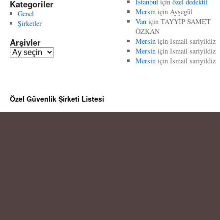
İstanbul
için
özel dedektif
Kategoriler
Mersin
için
Ayşegül
Genel
Van
için
TAYYİP SAMET
Şirketler
ÖZKAN
Arşivler
Mersin
için
Ismail sariyildiz
Mersin
için
Ismail sariyildiz
A
Mersin
için
Ismail sariyildiz
r
ş
i
v
Özel Güvenlik Şirketi Listesi
l
e
r