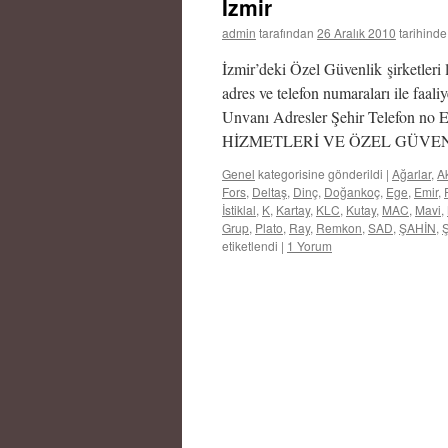
İzmir
admin
tarafından
26 Aralık 2010
tarihinde
İzmir’deki Özel Güvenlik şirketleri 
adres ve telefon numaraları ile faali
Unvanı Adresler Şehir Telef
HİZMETLERİ VE ÖZEL GÜVENLİ
Genel
kategorisine gönderildi
|
Ağarlar
,
A
Fors
,
Deltaş
,
Dinç
,
Doğankoç
,
Ege
,
Emir
,
İstiklal
,
K
,
Kartay
,
KLC
,
Kutay
,
MAC
,
Mavi
,
Grup
,
Plato
,
Ray
,
Remkon
,
SAD
,
ŞAHİN
,
etiketlendi
|
1 Yorum