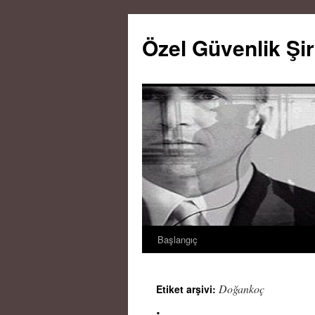
Özel Güvenlik Şir
Başlangıç
İçeriğe
atla
Doğankoç
Etiket arşivi: