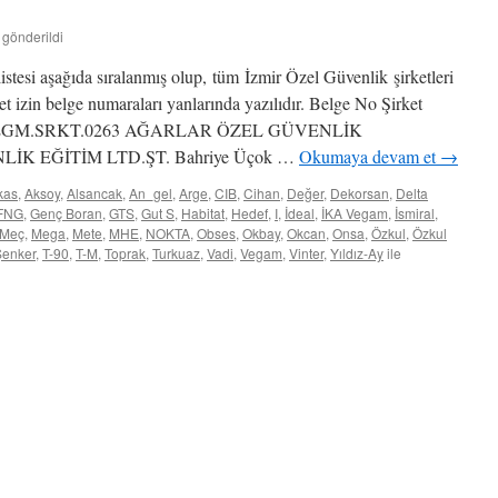
 gönderildi
listesi aşağıda sıralanmış olup, tüm İzmir Özel Güvenlik şirketleri
yet izin belge numaraları yanlarında yazılıdır. Belge No Şirket
on no EGM.SRKT.0263 AĞARLAR ÖZEL GÜVENLİK
K EĞİTİM LTD.ŞT. Bahriye Üçok …
Okumaya devam et
→
kas
,
Aksoy
,
Alsancak
,
An_gel
,
Arge
,
CIB
,
Cihan
,
Değer
,
Dekorsan
,
Delta
FNG
,
Genç Boran
,
GTS
,
Gut S
,
Habitat
,
Hedef
,
I
,
İdeal
,
İKA Vegam
,
İsmiral
,
Meç
,
Mega
,
Mete
,
MHE
,
NOKTA
,
Obses
,
Okbay
,
Okcan
,
Onsa
,
Özkul
,
Özkul
Şenker
,
T-90
,
T-M
,
Toprak
,
Turkuaz
,
Vadi
,
Vegam
,
Vinter
,
Yıldız-Ay
ile