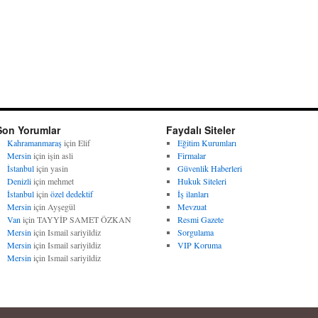
Son Yorumlar
Faydalı Siteler
Kahramanmaraş
için
Elif
Eğitim Kurumları
Mersin
için
işin asli
Firmalar
İstanbul
için
yasin
Güvenlik Haberleri
Denizli
için
mehmet
Hukuk Siteleri
İstanbul
için
özel dedektif
İş ilanları
Mersin
için
Ayşegül
Mevzuat
Van
için
TAYYİP SAMET ÖZKAN
Resmi Gazete
Mersin
için
Ismail sariyildiz
Sorgulama
Mersin
için
Ismail sariyildiz
VIP Koruma
Mersin
için
Ismail sariyildiz