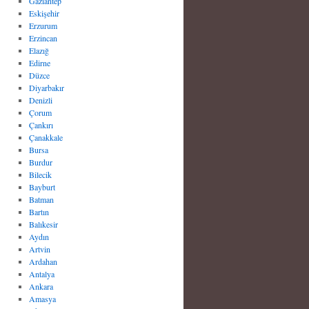
Gaziantep
Eskişehir
Erzurum
Erzincan
Elazığ
Edirne
Düzce
Diyarbakır
Denizli
Çorum
Çankırı
Çanakkale
Bursa
Burdur
Bilecik
Bayburt
Batman
Bartın
Balıkesir
Aydın
Artvin
Ardahan
Antalya
Ankara
Amasya