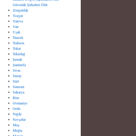
Güvenlik Şirketleri Ölür
Zonguldak
Yozgat
Yalova
Van
Uşak
Tunceli
Trabzon
Tokat
Tekirdağ
Şırnak
Şanlıurfa
Sivas
Sinop
Siirt
Samsun
Sakarya
Rize
Osmaniye
Ordu
Niğde
Nevşehir
Muş
Muğla
Mersin