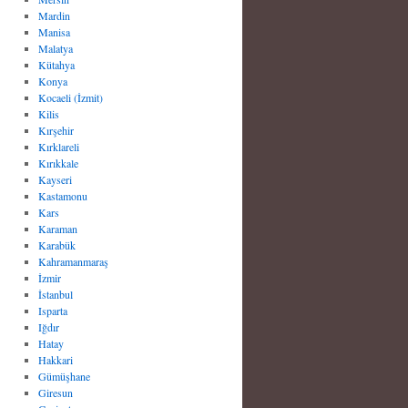
Mardin
Manisa
Malatya
Kütahya
Konya
Kocaeli (İzmit)
Kilis
Kırşehir
Kırklareli
Kırıkkale
Kayseri
Kastamonu
Kars
Karaman
Karabük
Kahramanmaraş
İzmir
İstanbul
Isparta
Iğdır
Hatay
Hakkari
Gümüşhane
Giresun