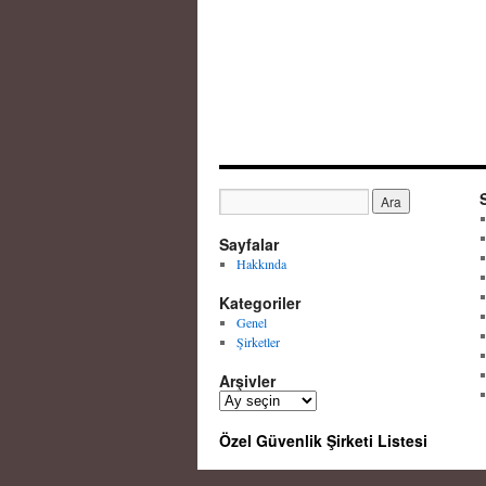
Sayfalar
Hakkında
Kategoriler
Genel
Şirketler
Arşivler
A
r
Özel Güvenlik Şirketi Listesi
ş
i
v